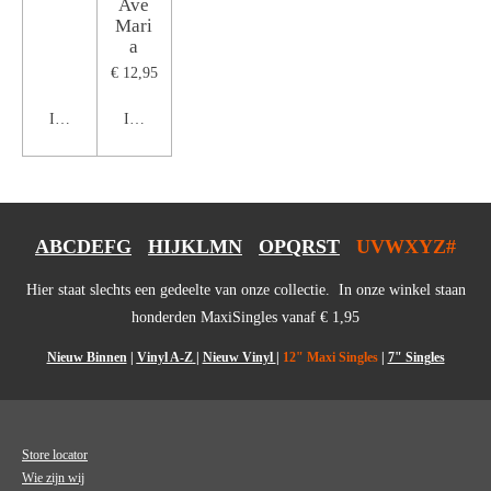
Ave
Mari
a
€ 12,95
In winkelwagen
In winkelwagen
ABCDEFG
HIJKLMN
OPQRST
UVWXYZ#
Hier staat slechts een gedeelte van onze collectie. In onze winkel staan
honderden MaxiSingles vanaf € 1,95
Nieuw Binnen
|
Vinyl A-Z
|
Nieuw Vinyl
|
12" Maxi Singles
|
7" Singles
Store locator
Wie zijn wij