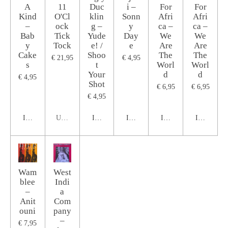
A
11
Duc
i ‎–
For
For
Kind
O'Cl
klin
Sonn
Afri
Afri
‎–
ock
g ‎–
y
ca ‎–
ca ‎–
Bab
Tick
Yude
Day
We
We
y
Tock
e! /
e
Are
Are
Cake
Shoo
The
The
€ 21,95
€ 4,95
s
t
Worl
Worl
Your
d
d
€ 4,95
Shot
€ 6,95
€ 6,95
€ 4,95
In winkelwagen
Uitverkocht
In winkelwagen
In winkelwagen
In winkelwagen
In winkel
Wam
West
blee
Indi
‎–
a
Anit
Com
ouni
pany
‎–
€ 7,95