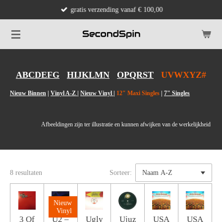
gratis verzending vanaf € 100,00
Ga
direct
naar
de
hoofdinhoud
ABCDEFG
HIJKLMN
OPQRST
UVWXYZ#
Nieuw Binnen
|
Vinyl A-Z
|
Nieuw Vinyl
|
12" Maxi Singles
|
7" Singles
Afbeeldingen zijn ter illustratie en kunnen afwijken van de werkelijkheid
8 resultaten
Sorteer:
Nieuw
Vinyl
3 Of
U2 –
Ugly
Ujuz
USA
USA