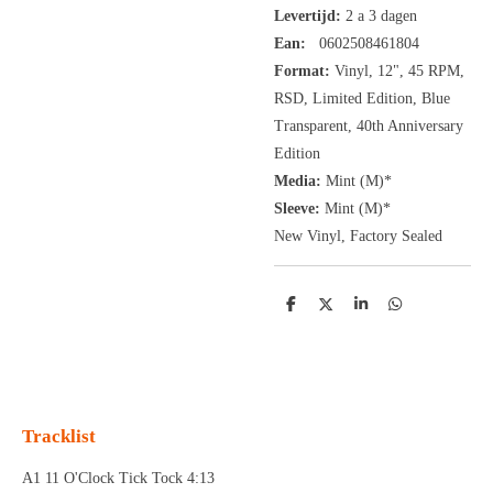
Levertijd:
2 a 3 dagen
Ean:
0602508461804
Format:
Vinyl,
12", 45 RPM,
RSD, Limited Edition
, Blue
Transparent, 40th Anniversary
Edition
Media:
Mint (M)*
Sleeve:
Mint (M)*
New Vinyl, Factory Sealed
D
D
S
D
e
e
h
e
l
e
a
l
e
l
r
e
n
e
n
Tracklist
A1 11 O'Clock Tick Tock 4:13