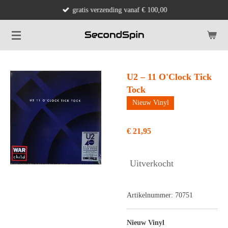
gratis verzending vanaf € 100,00
Ga
direct
naar
de
hoofdinhoud
U2 – 11 O'Clock Tick
Tock
Nieuw Vinyl
€ 21,95
Uitverkocht
Artikelnummer:
70751
Nieuw Vinyl