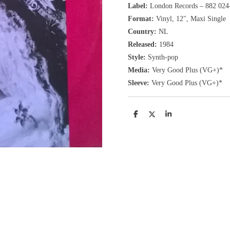
Label:
London Records ‎– 882 024
Format:
Vinyl, 12"
, Maxi Single
Country:
NL
Released:
1984
Style:
Synth-pop
Media:
Very Good Plus
(VG+
)
*
Sleeve:
Very Good Plus
(VG+)
*
D
D
S
e
e
h
l
e
a
e
l
r
n
e