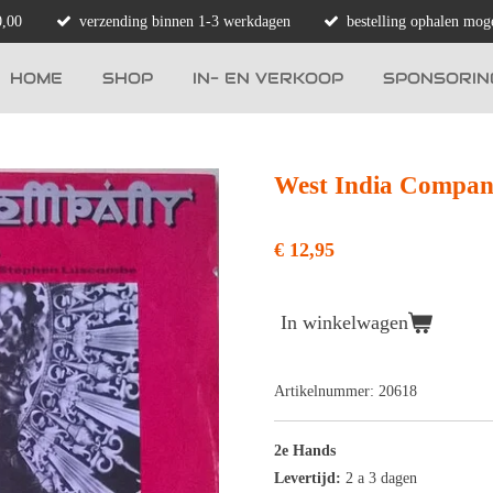
0,00
verzending binnen 1-3 werkdagen
bestelling ophalen moge
HOME
SHOP
IN- EN VERKOOP
SPONSORIN
West India Company
€ 12,95
In winkelwagen
Artikelnummer:
20618
2e Hands
Levertijd:
2 a 3 dagen