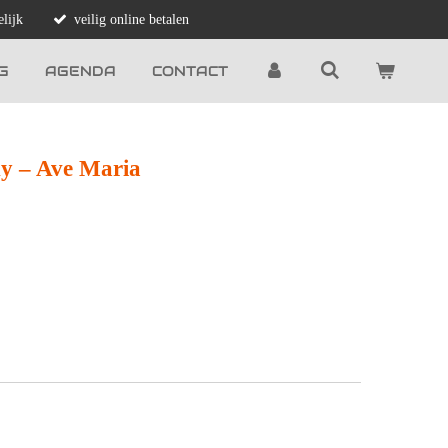
lijk
veilig online betalen
G
AGENDA
CONTACT
 ‎– Ave Maria