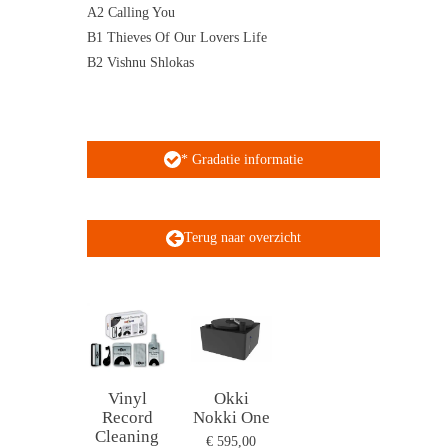
A2 Calling You
B1 Thieves Of Our Lovers Life
B2 Vishnu Shlokas
* Gradatie informatie
Terug naar overzicht
Vinyl
Okki
Record
Nokki One
Cleaning
€ 595,00