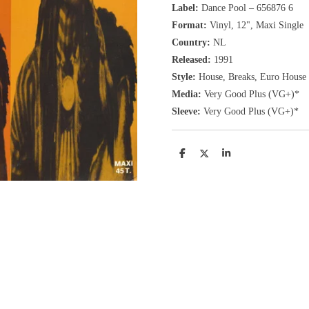
Label:
Dance Pool ‎– 656876 6
Format:
Vinyl, 12"
, Maxi Single
Country:
NL
Released:
1991
Style:
House, Breaks, Euro House
Media:
Very Good Plus
(VG+
)
*
Sleeve:
Very Good Plus
(VG+)
*
D
D
S
e
e
h
l
e
a
e
l
r
n
e