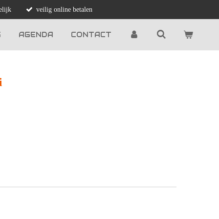
lijk
veilig online betalen
G
AGENDA
CONTACT
i