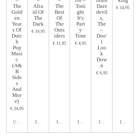
–
–
–
rol ‎–
ntain
king
The
Afra
The
Toni
Dare
€ 14,95
Gold
id Of
Best
ght
devil
en
The
Of
It's
s,
Year
Dark
The
Part
The
s Of
Outs
y
‎–
€ 19,95
Dutc
iders
Time
Don'
h
t
€ 11,95
€ 4,95
Pop
Loo
Musi
k
c
Dow
(A&
n
B
€ 6,95
Side
s
And
Mor
e)
€ 24,95
Uitverkocht
In winkelwagen
In winkelwagen
In winkelwagen
In winkelwagen
In winkel