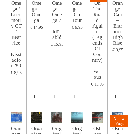
Ome
Ome
Ome
Ome
On
Oran
ga /
ga ‎–
ga ‎–
ga ‎–
The
ge
Loco
Ome
Ome
On
Roa
Can
moti
ga
ga 7
Tour
d
‎–
v GT
:
Agai
Entr
€ 14,95
€ 9,95
/
Időr
n
ance
Beat
abló
(Leg
High
rice
ends
Rise
€ 15,95
‎–
Of
€ 9,95
Kisst
Cou
adio
ntry)
n '80
-
Vari
€ 8,95
ous
€ 15,95
In winkelwagen
In winkelwagen
In winkelwagen
In winkelwagen
In winkelwagen
In winkel
Nieuw
Vinyl
Oran
Orga
Orig
Orig
Osb
Osca