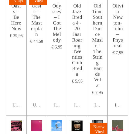
Vinyl
Vinyl
Oasi
Oasi
Ody
Old
Old
Olivi
s –
s –
ssey
Jazz
Time
a
Be
The
– I
Bred
Sout
New
Here
Mast
Got
a 4 -
hern
ton-
Now
erpla
The
20
Dan
John
n
Mel
Jaar
ce
‎–
€ 39,95
ody
Roar
Musi
Phys
€ 44,50
ing
c :
ical
€ 6,95
Twe
The
€ 7,95
nties
Strin
Club
g
Bred
Ban
a
ds
Vol
€ 5,95
2
€ 7,95
Uitverkocht
Uitverkocht
In winkelwagen
In winkelwagen
In winkelwagen
In winkel
Nieuw
Vinyl