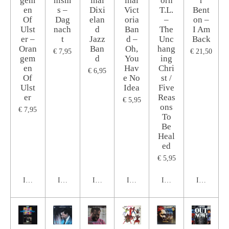
gem
nism
inal
inal
orn
r
en
s ‎–
Dixi
Vict
T.L.
Bent
Of
Dag
elan
oria
‎–
on –
Ulst
nach
d
Ban
The
I Am
er ‎–
t
Jazz
d ‎–
Unc
Back
Oran
Ban
Oh,
hang
€ 7,95
€ 21,50
gem
d
You
ing
en
Hav
Chri
€ 6,95
Of
e No
st /
Ulst
Idea
Five
er
Reas
€ 5,95
ons
€ 7,95
To
Be
Heal
ed
€ 5,95
In winkelwagen
In winkelwagen
In winkelwagen
In winkelwagen
In winkelwagen
In winkel