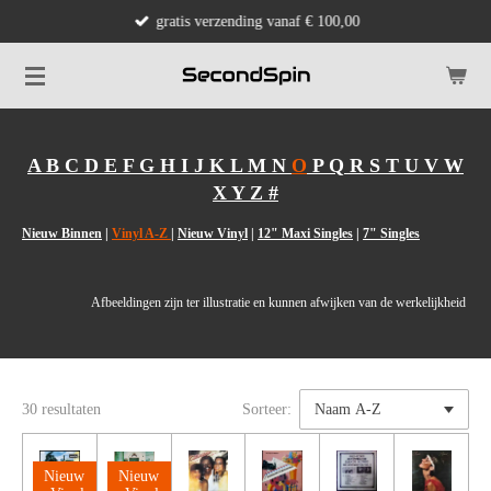
gratis verzending vanaf € 100,00
Ga
direct
naar
de
hoofdinhoud
A
B
C
D
E
F
G
H
I
J
K
L
M
N
O
P
Q
R
S
T
U
V
W
X
Y
Z
#
Nieuw Binnen
|
Vinyl A-Z
|
Nieuw Vinyl
|
12" Maxi Singles
|
7" Singles
Afbeeldingen zijn ter illustratie en kunnen afwijken van de werkelijkheid
30 resultaten
Sorteer:
Nieuw
Nieuw