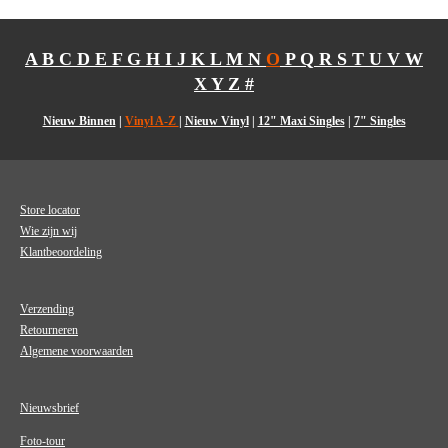
A
B
C
D
E
F
G
H
I
J
K
L
M
N
O
P
Q
R
S
T
U
V
W
X
Y
Z
#
Nieuw Binnen
|
Vinyl A-Z
|
Nieuw Vinyl
|
12" Maxi Singles
|
7" Singles
Store locator
Wie zijn wij
Klantbeoordeling
Verzending
Retourneren
Algemene voorwaarden
Nieuwsbrief
Foto-tour