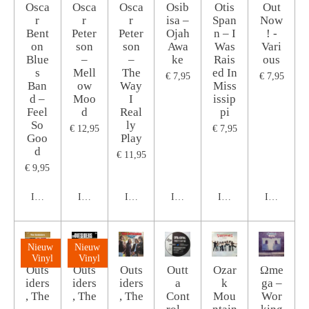
Osca
Osca
Osca
Osib
Otis
Out
r
r
r
isa ‎–
Span
Now
Bent
Peter
Peter
Ojah
n ‎– I
! -
on
son
son
Awa
Was
Vari
Blue
‎–
‎–
ke
Rais
ous
s
Mell
The
ed In
€ 7,95
€ 7,95
Ban
ow
Way
Miss
d ‎–
Moo
I
issip
Feel
d
Real
pi
So
ly
€ 12,95
€ 7,95
Goo
Play
d
€ 11,95
€ 9,95
In winkelwagen
In winkelwagen
In winkelwagen
In winkelwagen
In winkelwagen
In winkel
Nieuw
Nieuw
Vinyl
Vinyl
Outs
Outs
Outs
Outt
Ozar
Ωme
iders
iders
iders
a
k
ga ‎–
, The
, The
, The
Cont
Mou
Wor