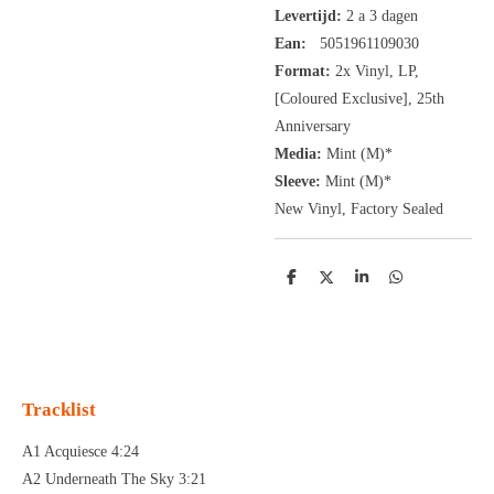
Levertijd:
2 a 3 dagen
Ean:
5051961109030
Format:
2x
Vinyl,
LP,
[Coloured Exclusive], 25th
Anniversary
Media:
Mint (M)*
Sleeve:
Mint (M)*
New Vinyl, Factory Sealed
D
D
S
D
e
e
h
e
l
e
a
l
e
l
r
e
n
e
n
Tracklist
A1 Acquiesce 4:24
A2 Underneath The Sky 3:21