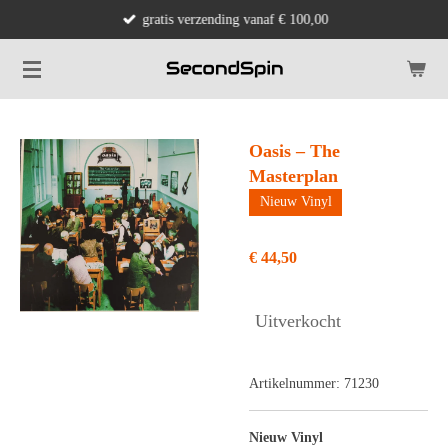
gratis verzending vanaf € 100,00
Ga
direct
naar
de
hoofdinhoud
Oasis – The
Masterplan
Nieuw Vinyl
€ 44,50
Uitverkocht
Artikelnummer:
71230
Nieuw Vinyl