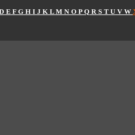
D
E
F
G
H
I
J
K
L
M
N
O
P
Q
R
S
T
U
V
W