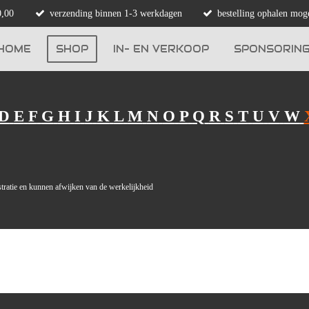
0,00
verzending binnen 1-3 werkdagen
bestelling ophalen moge
HOME
SHOP
IN- EN VERKOOP
SPONSORIN
D
E
F
G
H
I
J
K
L
M
N
O
P
Q
R
S
T
U
V
W
ustratie en kunnen afwijken van de werkelijkheid