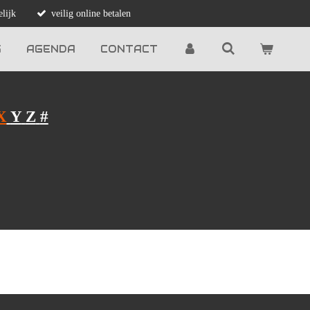
lijk
veilig online betalen
G
AGENDA
CONTACT
X
Y
Z
#