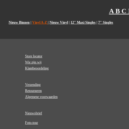
A
B
C
Nieuw Binnen
|
Vinyl A-Z
|
Nieuw Vinyl
|
12" Maxi Singles
|
7" Singles
Store locator
Wie zijn wij
Klantbeoordeling
Verzending
Retourneren
Algemene voorwaarden
Nieuwsbrief
Foto-tour