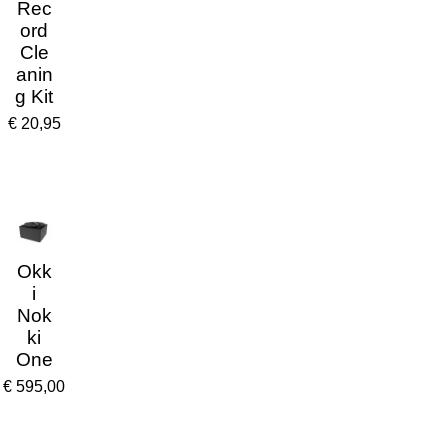
Rec
ord
Cle
anin
g Kit
€ 20,95
Okk
i
Nok
ki
One
€ 595,00
Store locator
Wie zijn wij