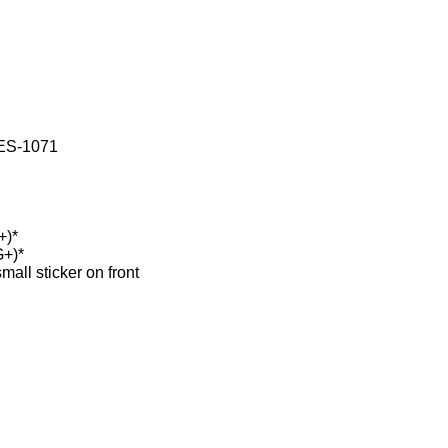
ES-1071
+
)
*
G+)
*
mall sticker on front