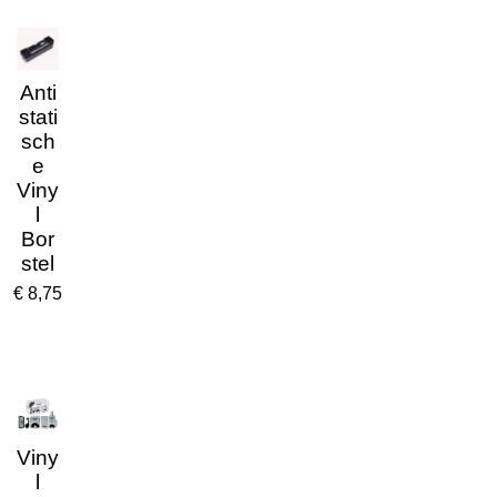
Anti
stati
sch
e
Viny
l
Bor
stel
€ 8,75
Viny
l