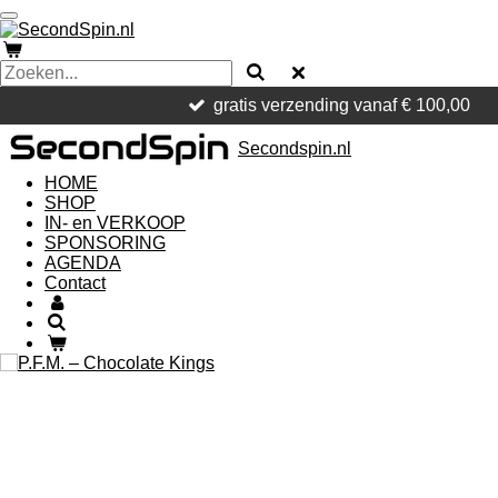
Ga
direct
naar
de
hoofdinhoud
gratis verzending vanaf € 100,00
Secondspin.nl
HOME
SHOP
IN- en VERKOOP
SPONSORING
AGENDA
Contact