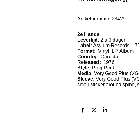
Artikelnummer:
23429
2e Hands
Levertijd:
2 a 3 dagen
Label:
Asylum Records
– 7
Format:
Vinyl, LP, Album
Country:
Canada
Released:
1976
Style:
Prog Rock
Media:
Very Good Plus
(VG
Sleeve:
Very Good Plus
(V
small sticker around spine, s
D
D
S
e
e
h
l
e
a
e
l
r
n
e