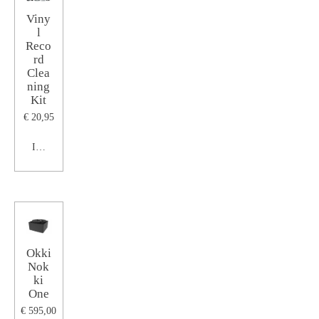
Viny
l
Reco
rd
Clea
ning
Kit
€ 20,95
In winkelwagen
Okki
Nok
ki
One
€ 595,00