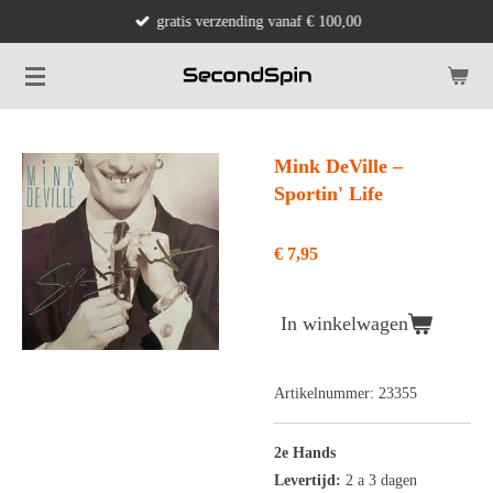
gratis verzending vanaf € 100,00
Ga
direct
naar
de
hoofdinhoud
Mink DeVille ‎–
Sportin' Life
€ 7,95
In winkelwagen
Artikelnummer:
23355
2e Hands
Levertijd:
2 a 3 dagen