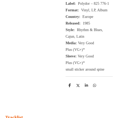
Label:
Polydor ‎– 825 776-1
Format:
Vinyl, LP, Album
Country:
Europe
Released:
1985
Style:
Rhythm & Blues,
Cajun, Latin
Media:
Very Good
Plus
(VG+
)
*
Sleeve:
Very Good
Plus
(VG+)
*
small sticker around spine
D
D
S
D
e
e
h
e
l
e
a
l
e
l
r
e
n
e
n
Tracklist