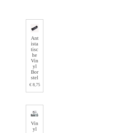
Ant
ista
tisc
he
Vin
yl
Bor
stel
€ 8,75
Vin
yl