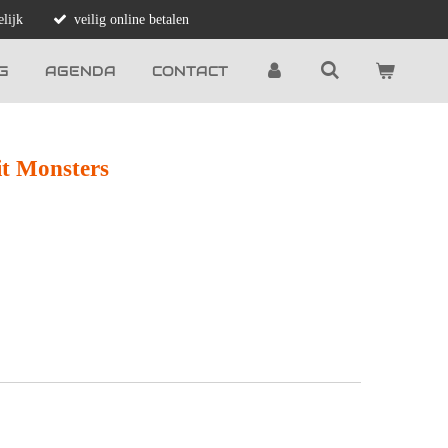
lijk
veilig online betalen
G
AGENDA
CONTACT
it Monsters