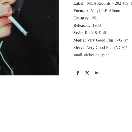
Label:
MCA Records
– 202 489
,
Format:
Vinyl, LP, Album
Country:
NL
Released:
1980
Style:
Rock & Roll
Media:
Very Good Plus
(VG+
)
*
Sleeve:
Very Good Plus
(VG+)
*
small sticker on spine
D
D
S
e
e
h
l
e
a
e
l
r
n
e