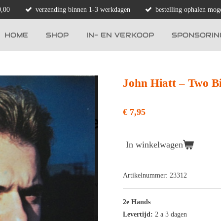
0,00
verzending binnen 1-3 werkdagen
bestelling ophalen moge
HOME
SHOP
IN- EN VERKOOP
SPONSORIN
John Hiatt – Two B
€ 7,95
In winkelwagen
Artikelnummer:
23312
2e Hands
Levertijd:
2 a 3 dagen