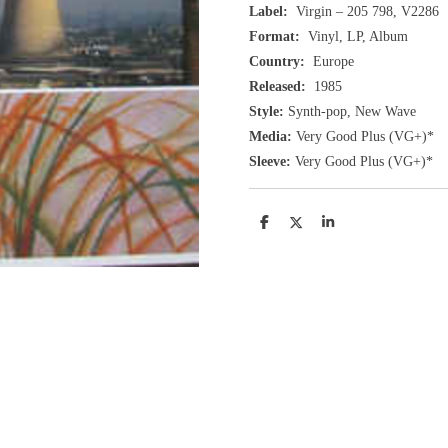
Label:
Virgin
– 205 798
,
V2286
Format:
Vinyl, LP, Album
Country:
Europe
Released:
1985
Style:
Synth-pop, New Wave
Media:
Very Good Plus
(VG+
)
*
Sleeve:
Very Good Plus
(VG+)
*
D
D
S
e
e
h
l
e
a
e
l
r
n
e