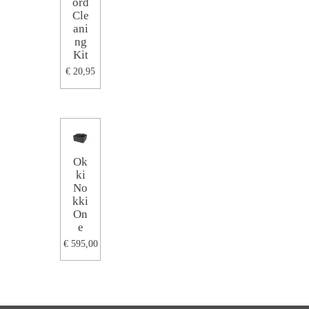
ord
Cle
ani
ng
Kit
€ 20,95
Ok
ki
No
kki
On
e
€ 595,00