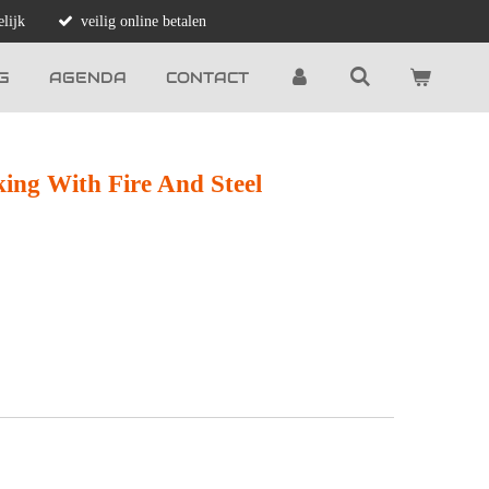
lijk
veilig online betalen
G
AGENDA
CONTACT
ing With Fire And Steel