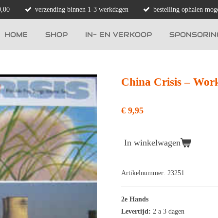
0,00
verzending binnen 1-3 werkdagen
bestelling ophalen moge
HOME
SHOP
IN- EN VERKOOP
SPONSORIN
China Crisis – Work
€ 9,95
In winkelwagen
Artikelnummer:
23251
2e Hands
Levertijd:
2 a 3 dagen