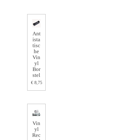
Ant
ista
tisc
he
Vin
yl
Bor
stel
€ 8,75
Vin
yl
Rec