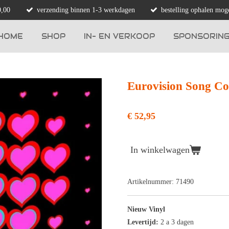
0,00
verzending binnen 1-3 werkdagen
bestelling ophalen moge
HOME
SHOP
IN- EN VERKOOP
SPONSORIN
Eurovision Song Con
€ 52,95
In winkelwagen
Artikelnummer:
71490
Nieuw Vinyl
Levertijd:
2 a 3 dagen