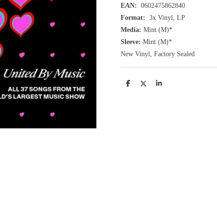
EAN:
0602475862840
Format:
3x
Vinyl, LP
Media:
Mint
(M
)
*
Sleeve:
Mint
(M)
*
New Vinyl, Factory Sealed
D
D
S
e
e
h
l
e
a
e
l
r
n
e