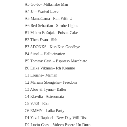
A3 Go-Jo– Milkshake Man
A4 JJ – Wasted Love
A5 MamaGama– Run With U
A6 Red Sebastian– Strobe Lights
B1 Makro Bošnjak– Poison Cake
B2 Theo Evan– Shh
B3 ADONXS– Kiss Kiss Goodbye
B4 Sissal – Hallucination
B5 Tommy Cash – Espresso Macchiato
B6 Erika Vikman– Ich Komme
C1 Louane– Maman
C2 Mariam Shengelia– Freedom
C3 Abor & Tynna– Baller
C4 Klavdia– Asteromáta
C5 VÆB– Róa
C6 EMMY– Laika Party
D1 Yuval Raphael– New Day Will Rise
D2 Lucio Corsi– Volevo Essere Un Duro