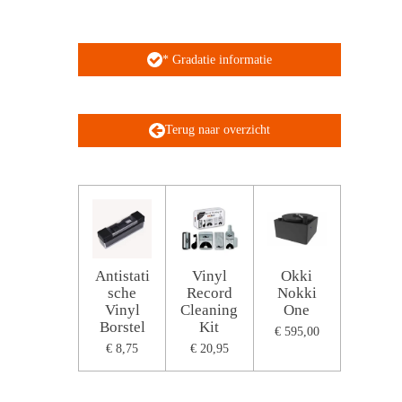
* Gradatie informatie
Terug naar overzicht
Antistati
Vinyl
Okki
sche
Record
Nokki
Vinyl
Cleaning
One
Borstel
Kit
€ 595,00
€ 8,75
€ 20,95