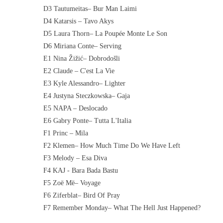
D3 Tautumeitas– Bur Man Laimi
D4 Katarsis – Tavo Akys
D5 Laura Thorn– La Poupée Monte Le Son
D6 Miriana Conte– Serving
E1 Nina Žižić– Dobrodošli
E2 Claude – C'est La Vie
E3 Kyle Alessandro– Lighter
E4 Justyna Steczkowska– Gaja
E5 NAPA – Deslocado
E6 Gabry Ponte– Tutta L'Italia
F1 Princ – Mila
F2 Klemen– How Much Time Do We Have Left
F3 Melody – Esa Diva
F4 KAJ - Bara Bada Bastu
F5 Zoë Më– Voyage
F6 Ziferblat– Bird Of Pray
F7 Remember Monday– What The Hell Just Happened?