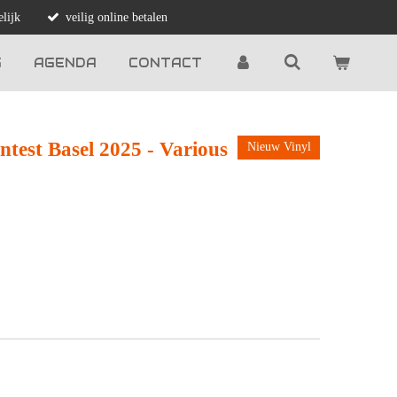
lijk
veilig online betalen
G
AGENDA
CONTACT
test Basel 2025 - Various
Nieuw Vinyl