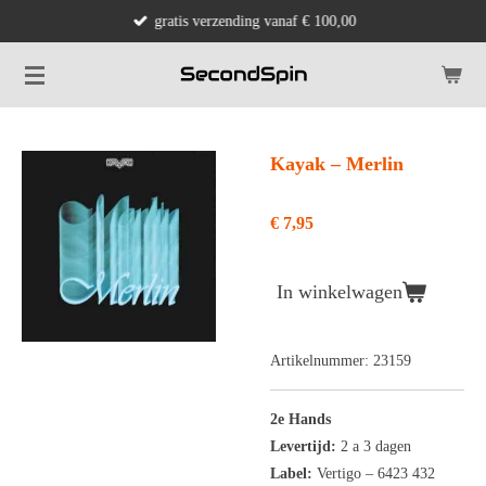
gratis verzending vanaf € 100,00
Ga
direct
naar
de
hoofdinhoud
Kayak ‎– Merlin
€ 7,95
In winkelwagen
Artikelnummer:
23159
2e Hands
Levertijd:
2 a 3 dagen
Label:
Vertigo ‎– 6423 432