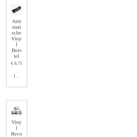
Anti
stati
sche
Viny
l
Bors
tel
€ 8,75
In winkelwagen
Viny
l
Reco