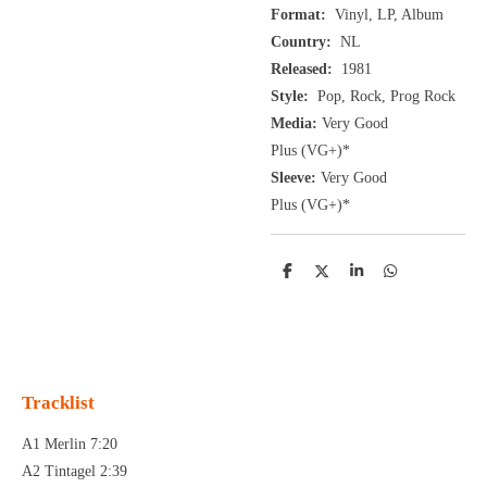
Format:
Vinyl, LP, Album
Country:
NL
Released:
1981
Style:
Pop, Rock, Prog Rock
Media:
Very Good
Plus
(VG+
)
*
Sleeve:
Very Good
Plus
(VG+)
*
D
D
S
D
e
e
h
e
l
e
a
l
e
l
r
e
n
e
n
Tracklist
A1 Merlin 7:20
A2 Tintagel 2:39