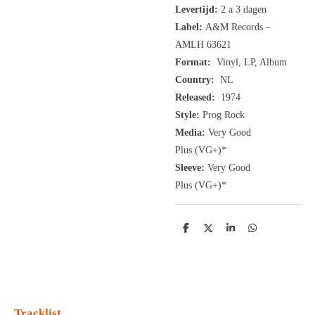
Levertijd:
2 a 3 dagen
Label:
A&M Records ‎–
AMLH 63621
Format:
Vinyl, LP, Album
Country:
NL
Released:
1974
Style:
Prog Rock
Media:
Very Good
Plus
(VG+
)
*
Sleeve:
Very Good
Plus
(VG+)
*
D
D
S
D
e
e
h
e
l
e
a
l
e
l
r
e
n
e
n
Tracklist