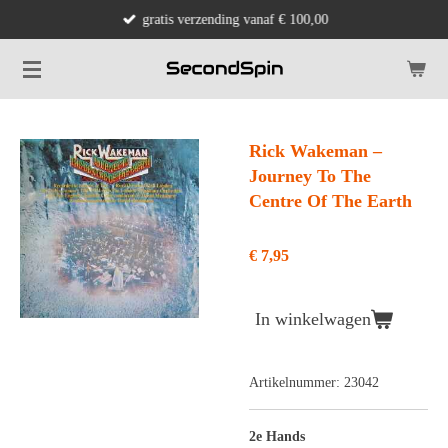
gratis verzending vanaf € 100,00
Ga
direct
naar
de
hoofdinhoud
Rick Wakeman ‎–
Journey To The
Centre Of The Earth
€ 7,95
In winkelwagen
Artikelnummer:
23042
2e Hands