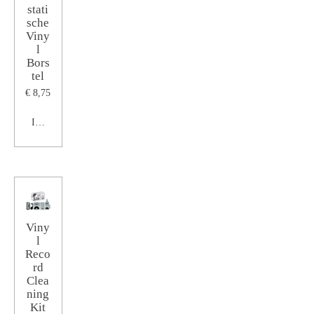
stati
sche
Viny
l
Bors
tel
€ 8,75
In winkelwagen
Viny
l
Reco
rd
Clea
ning
Kit