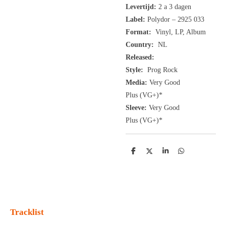
Levertijd:
2 a 3 dagen
Label:
Polydor ‎– 2925 033
Format:
Vinyl, LP, Album
Country:
NL
Released:
Style:
Prog Rock
Media:
Very Good
Plus
(VG+
)
*
Sleeve:
Very Good
Plus
(VG+)
*
D
D
S
D
e
e
h
e
l
e
a
l
e
l
r
e
n
e
n
Tracklist