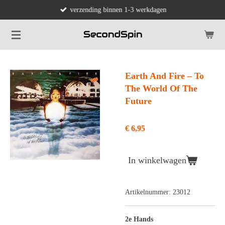
verzending binnen 1-3 werkdagen
Ga
direct
naar
de
hoofdinhoud
Earth And Fire ‎– To
The World Of The
Future
€ 6,95
In winkelwagen
Artikelnummer:
23012
2e Hands