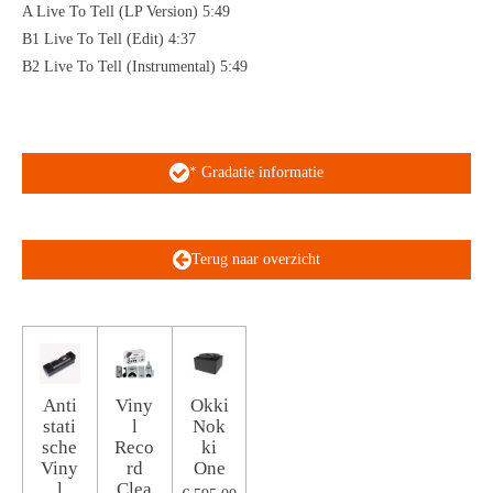
A Live To Tell (LP Version) 5:49
B1 Live To Tell (Edit) 4:37
B2 Live To Tell (Instrumental) 5:49
* Gradatie informatie
Terug naar overzicht
Anti
Viny
Okki
stati
l
Nok
sche
Reco
ki
Viny
rd
One
l
Clea