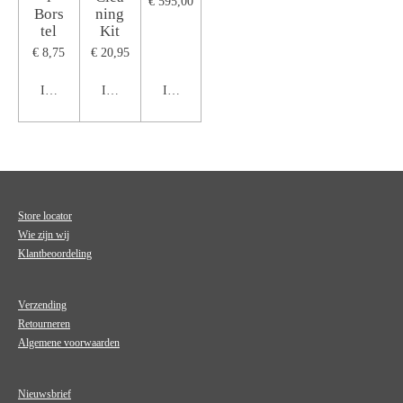
€ 595,00
Bors
ning
tel
Kit
€ 8,75
€ 20,95
In winkelwagen
In winkelwagen
In winkelwagen
Store locator
Wie zijn wij
Klantbeoordeling
Verzending
Retourneren
Algemene voorwaarden
Nieuwsbrief