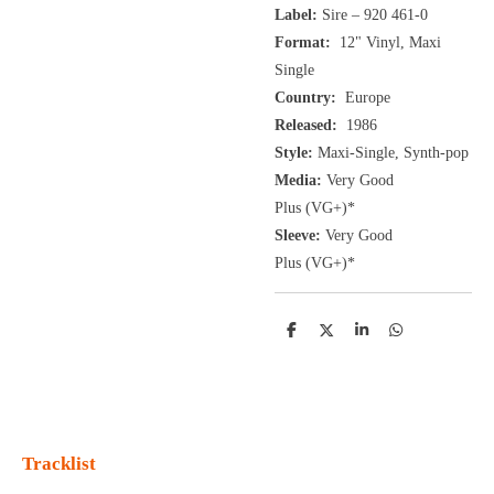
Label:
Sire ‎– 920 461-0
Format:
12"
Vinyl, Maxi
Single
Country:
Europe
Released:
1986
Style:
Maxi-Single, Synth-pop
Media:
Very Good
Plus
(VG+
)
*
Sleeve:
Very Good
Plus
(VG+)
*
D
D
S
D
e
e
h
e
l
e
a
l
e
l
r
e
n
e
n
Tracklist