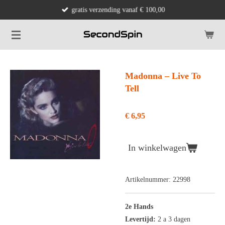
gratis verzending vanaf € 100,00
Ga
direct
naar
de
hoofdinhoud
Madonna ‎– Live To
Tell
€ 6,95
In winkelwagen
Artikelnummer:
22998
2e Hands
Levertijd:
2 a 3 dagen