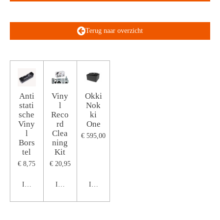
Terug naar overzicht
Anti
Viny
Okki
stati
l
Nok
sche
Reco
ki
Viny
rd
One
l
Clea
€ 595,00
Bors
ning
tel
Kit
€ 8,75
€ 20,95
In winkelwagen
In winkelwagen
In winkelwagen