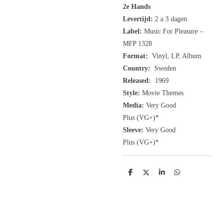
2e Hands
Levertijd:
2 a 3 dagen
Label:
Music For Pleasure ‎–
MFP 1328
Format:
Vinyl, LP, Album
Country:
Sweden
Released:
1969
Style:
Movie Themes
Media:
Very Good
Plus
(VG+
)
*
Sleeve:
Very Good
Plus
(VG+)
*
D
D
S
D
e
e
h
e
l
e
a
l
e
l
r
e
n
e
n