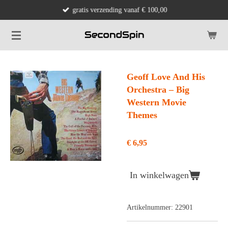
gratis verzending vanaf € 100,00
Ga
direct
naar
de
hoofdinhoud
Geoff Love And His
Orchestra ‎– Big
Western Movie
Themes
€ 6,95
In winkelwagen
Artikelnummer:
22901