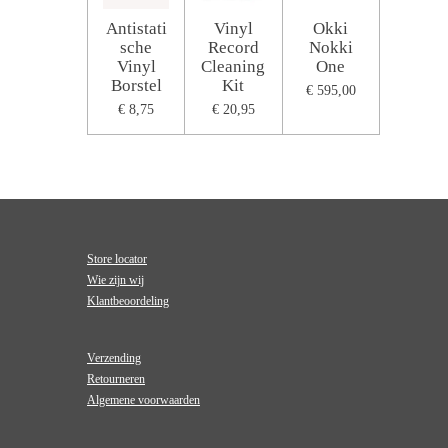
Antistati
Vinyl
Okki
sche
Record
Nokki
Vinyl
Cleaning
One
Borstel
Kit
€ 595,00
€ 8,75
€ 20,95
Store locator
Wie zijn wij
Klantbeoordeling
Verzending
Retourneren
Algemene voorwaarden