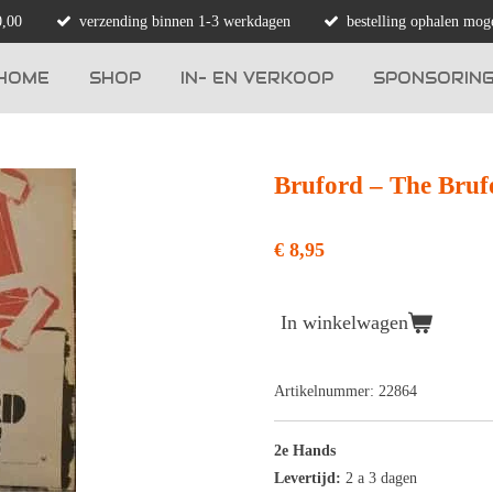
0,00
verzending binnen 1-3 werkdagen
bestelling ophalen moge
HOME
SHOP
IN- EN VERKOOP
SPONSORIN
Bruford ‎– The Bruf
€ 8,95
In winkelwagen
Artikelnummer:
22864
2e Hands
Levertijd:
2 a 3 dagen