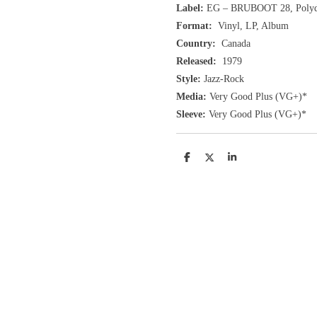
Label:
EG ‎– BRUBOOT 28, Poly
Format:
Vinyl, LP, Album
Country:
Canada
Released:
1979
Style:
Jazz-Rock
Media:
Very Good Plus
(VG+
)
*
Sleeve:
Very Good Plus
(VG+)
*
D
D
S
e
e
h
l
e
a
e
l
r
n
e