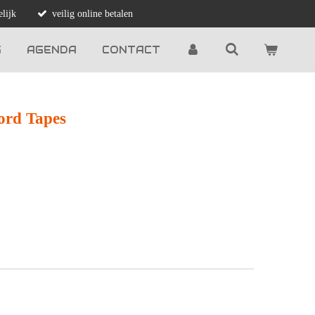
lijk
veilig online betalen
G
AGENDA
CONTACT
ord Tapes