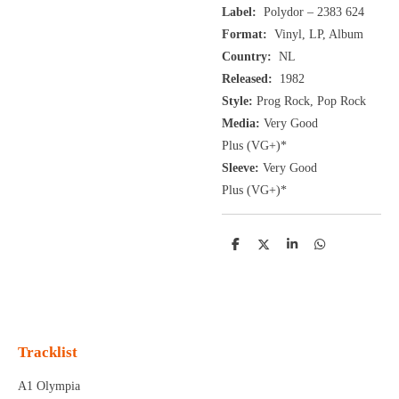
Label:
Polydor ‎– 2383 624
Format:
Vinyl, LP, Album
Country:
NL
Released:
1982
Style:
Prog Rock, Pop Rock
Media:
Very Good
Plus
(VG+
)
*
Sleeve:
Very Good
Plus
(VG+)
*
D
D
S
D
e
e
h
e
l
e
a
l
e
l
r
e
n
e
n
Tracklist
A1 Olympia