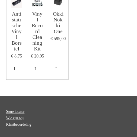
Anti
Viny
Okki
stati
l
Nok
sche
Reco
ki
Viny
rd
One
l
Clea
€ 595,00
Bors
ning
tel
Kit
€ 8,75
€ 20,95
In winkelwagen
In winkelwagen
In winkelwagen
Store locator
Wie zijn wij
Klantbeoordeling