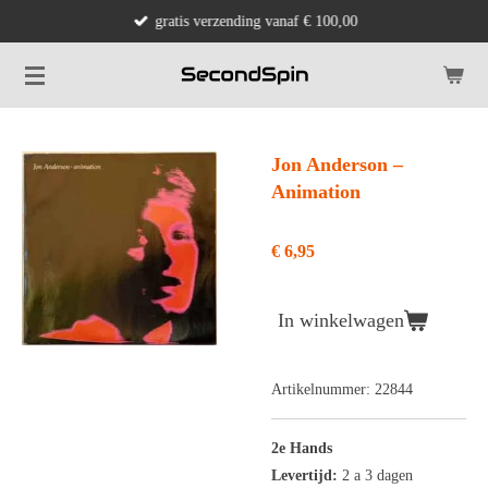
gratis verzending vanaf € 100,00
Ga
direct
naar
de
hoofdinhoud
Jon Anderson ‎–
Animation
€ 6,95
In winkelwagen
Artikelnummer:
22844
2e Hands
Levertijd:
2 a 3 dagen