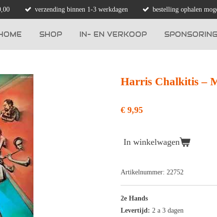
0,00
verzending binnen 1-3 werkdagen
bestelling ophalen moge
HOME
SHOP
IN- EN VERKOOP
SPONSORIN
Harris Chalkitis ‎– 
€ 9,95
In winkelwagen
Artikelnummer:
22752
2e Hands
Levertijd:
2 a 3 dagen