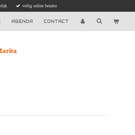
lijk
veilig online betalen
G
AGENDA
CONTACT
Marita