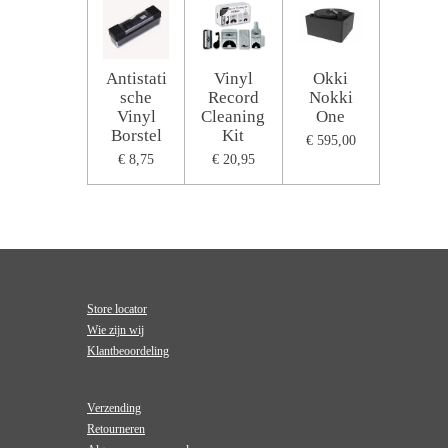
Antistati
Vinyl
Okki
sche
Record
Nokki
Vinyl
Cleaning
One
Borstel
Kit
€ 595,00
€ 8,75
€ 20,95
Store locator
Wie zijn wij
Klantbeoordeling
Verzending
Retourneren