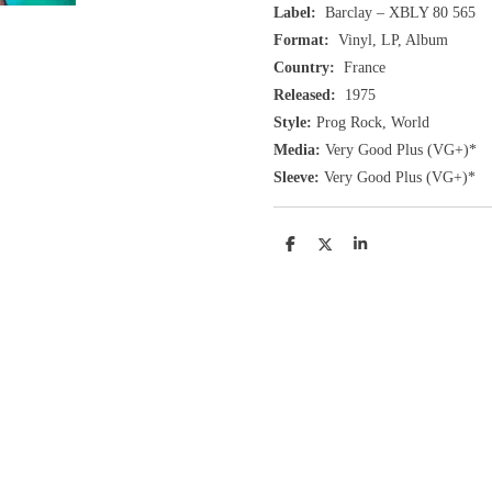
Label:
Barclay ‎– XBLY 80 565
Format:
Vinyl, LP, Album
Country:
France
Released:
1975
Style:
Prog Rock, World
Media:
Very Good Plus
(VG+
)
*
Sleeve:
Very Good Plus
(VG+)
*
D
D
S
e
e
h
l
e
a
e
l
r
n
e