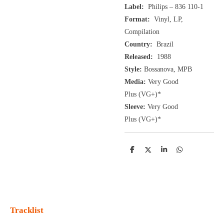
Label:
Philips ‎– 836 110-1
Format:
Vinyl, LP,
Compilation
Country:
Brazil
Released:
1988
Style:
Bossanova, MPB
Media:
Very Good
Plus
(VG+
)
*
Sleeve:
Very Good
Plus
(VG+)
*
D
D
S
D
e
e
h
e
l
e
a
l
e
l
r
e
n
e
n
Tracklist