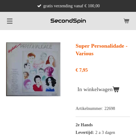
gratis verzending vanaf € 100,00
Ga
direct
naar
de
hoofdinhoud
Super Personalidade -
Various
€ 7,95
In winkelwagen
Artikelnummer:
22698
2e Hands
Levertijd:
2 a 3 dagen