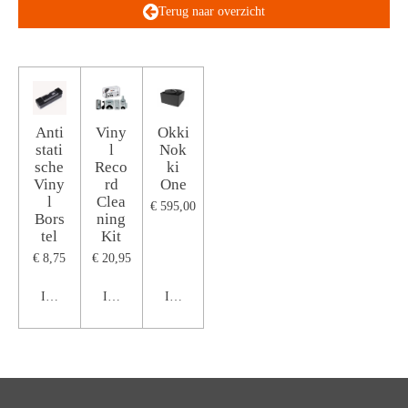
Terug naar overzicht
Anti
Viny
Okki
stati
l
Nok
sche
Reco
ki
Viny
rd
One
l
Clea
€ 595,00
Bors
ning
tel
Kit
€ 8,75
€ 20,95
In winkelwagen
In winkelwagen
In winkelwagen