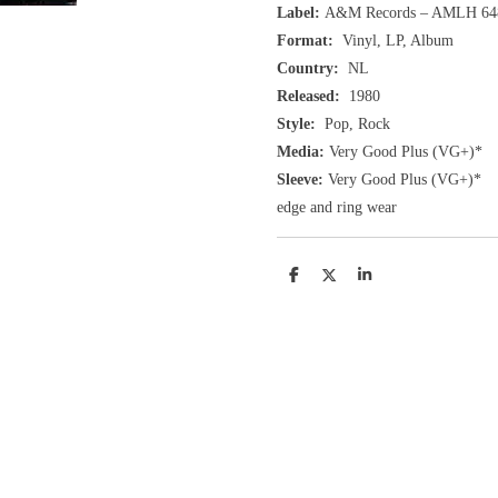
Label:
A&M Records ‎– AMLH 64
Format:
Vinyl, LP, Album
Country:
NL
Released:
1980
Style:
Pop, Rock
Media:
Very Good Plus
(VG+
)
*
Sleeve:
Very Good Plus
(VG+)
*
edge and ring wear
D
D
S
e
e
h
l
e
a
e
l
r
n
e