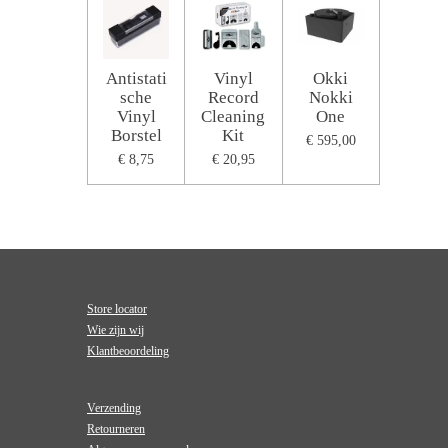
Antistati
Vinyl
Okki
sche
Record
Nokki
Vinyl
Cleaning
One
Borstel
Kit
€ 595,00
€ 8,75
€ 20,95
Store locator
Wie zijn wij
Klantbeoordeling
Verzending
Retourneren