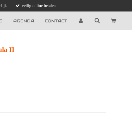
lijk
veilig online betalen
G
AGENDA
CONTACT
la II