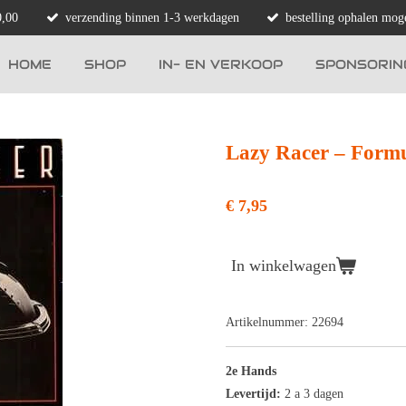
0,00
verzending binnen 1-3 werkdagen
bestelling ophalen moge
HOME
SHOP
IN- EN VERKOOP
SPONSORIN
Lazy Racer ‎– Formu
€ 7,95
In winkelwagen
Artikelnummer:
22694
2e Hands
Levertijd:
2 a 3 dagen