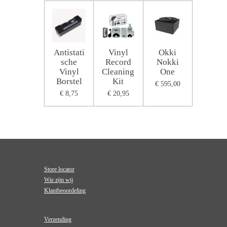
Antistati
Vinyl
Okki
sche
Record
Nokki
Vinyl
Cleaning
One
Borstel
Kit
€ 595,00
€ 8,75
€ 20,95
Store locator
Wie zijn wij
Klantbeoordeling
Verzending