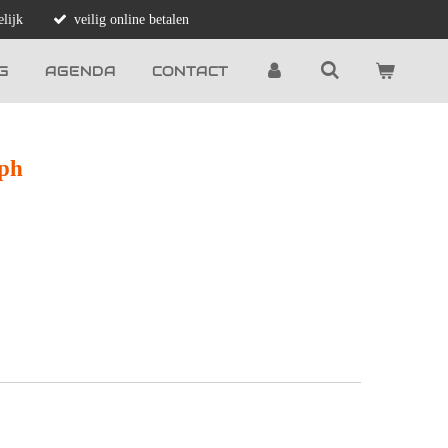
lijk
veilig online betalen
G
AGENDA
CONTACT
aph