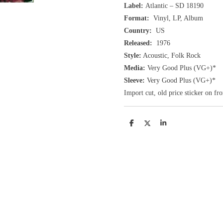
Label:
Atlantic ‎– SD 18190
Format:
Vinyl, LP, Album
Country:
US
Released:
1976
Style:
Acoustic, Folk Rock
Media:
Very Good Plus
(VG+
)
*
Sleeve:
Very Good Plus
(VG+)
*
Import cut, old price sticker on fro
D
D
S
e
e
h
l
e
a
e
l
r
n
e