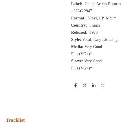
Label:
United Artists Records
‎– UAG 29471
Format:
Vinyl, LP, Album
Country:
France
Released:
1973
Style:
Vocal, Easy Listening
Media:
Very Good
Plus
(VG+
)
*
Sleeve:
Very Good
Plus
(VG+)
*
D
D
S
D
e
e
h
e
l
e
a
l
e
l
r
e
n
e
n
Tracklist