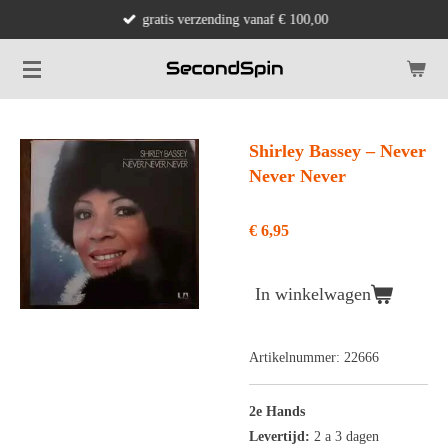
gratis verzending vanaf € 100,00
Ga
direct
naar
de
hoofdinhoud
Shirley Bassey ‎– Never
Never Never
€ 6,95
In winkelwagen
Artikelnummer:
22666
2e Hands
Levertijd:
2 a 3 dagen