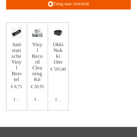
Terug naar overzicht
Anti
Viny
Okki
stati
l
Nok
sche
Reco
ki
Viny
rd
One
l
Clea
€ 595,00
Bors
ning
tel
Kit
€ 8,75
€ 20,95
In winkelwagen
In winkelwagen
In winkelwagen