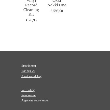
Vinyl
Okki
Record
Nokki One
Cleaning
€ 595,00
Kit
€ 20,95
Store locator
Wie zijn wij
Klantbeoordeling
Verzending
Retourneren
Algemene voorwaarden