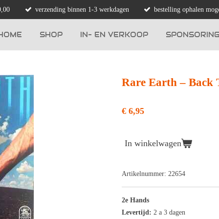
0,00
verzending binnen 1-3 werkdagen
bestelling ophalen moge
HOME
SHOP
IN- EN VERKOOP
SPONSORIN
Rare Earth ‎– Back 
€ 6,95
In winkelwagen
Artikelnummer:
22654
2e Hands
Levertijd:
2 a 3 dagen