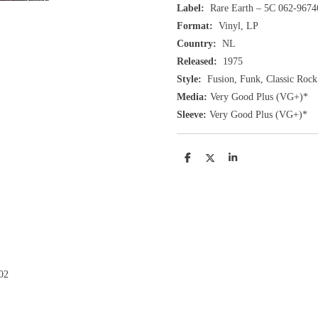
Label:
Rare Earth ‎– 5C 062-9674
Format:
Vinyl, LP
Country:
NL
Released:
1975
Style:
Fusion, Funk, Classic Rock
Media:
Very Good Plus
(VG+
)
*
Sleeve:
Very Good Plus
(VG+)
*
D
D
S
e
e
h
l
e
a
e
l
r
n
e
02