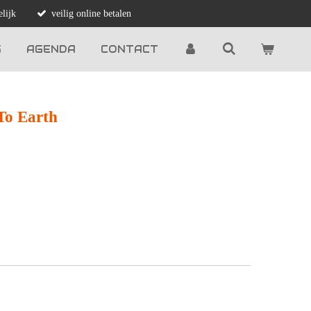
lijk
veilig online betalen
G
AGENDA
CONTACT
To Earth