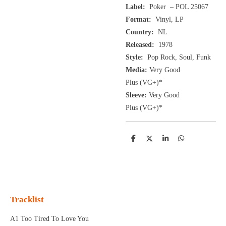
Label:
Poker ‎– POL 25067
Format:
Vinyl, LP
Country:
NL
Released:
1978
Style:
Pop Rock, Soul, Funk
Media:
Very Good
Plus
(VG+
)
*
Sleeve:
Very Good
Plus
(VG+)
*
D
D
S
D
e
e
h
e
l
e
a
l
e
l
r
e
n
e
n
Tracklist
A1 Too Tired To Love You