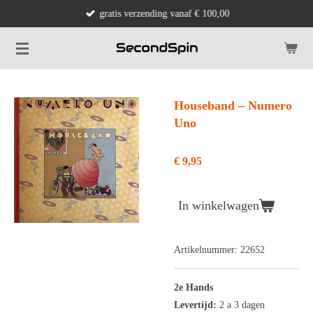
gratis verzending vanaf € 100,00
Ga
direct
naar
de
hoofdinhoud
Houseband ‎– Numero
Uno
€ 9,95
In winkelwagen
Artikelnummer:
22652
2e Hands
Levertijd:
2 a 3 dagen