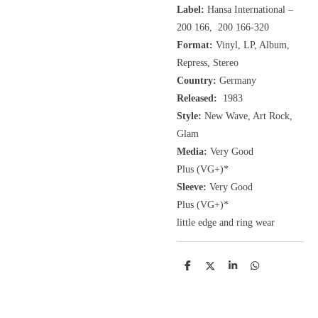
Label:
Hansa International ‎–
200 166, 200 166-320
Format:
Vinyl, LP, Album,
Repress, Stereo
Country:
Germany
Released:
1983
Style:
New Wave, Art Rock,
Glam
Media:
Very Good
Plus
(VG+
)
*
Sleeve:
Very Good
Plus
(VG+)
*
little edge and ring wear
D
D
S
D
e
e
h
e
l
e
a
l
e
l
r
e
n
e
n