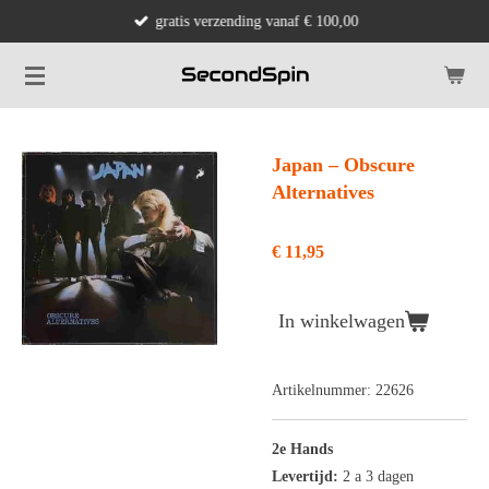
gratis verzending vanaf € 100,00
Ga
direct
naar
de
hoofdinhoud
Japan ‎– Obscure
Alternatives
€ 11,95
In winkelwagen
Artikelnummer:
22626
2e Hands
Levertijd:
2 a 3 dagen