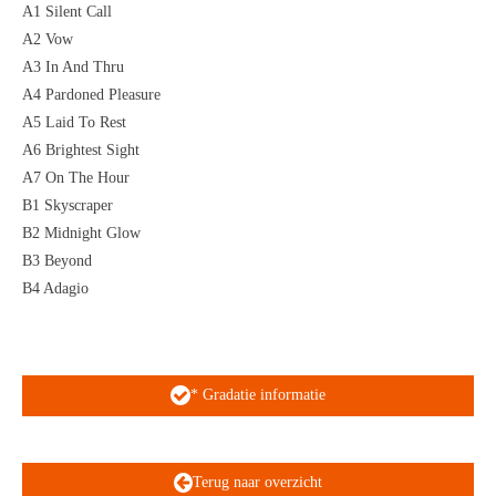
A1 Silent Call
A2 Vow
A3 In And Thru
A4 Pardoned Pleasure
A5 Laid To Rest
A6 Brightest Sight
A7 On The Hour
B1 Skyscraper
B2 Midnight Glow
B3 Beyond
B4 Adagio
* Gradatie informatie
Terug naar overzicht