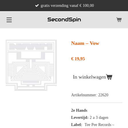
gratis verzending vanaf € 100,00
Ga
direct
naar
de
hoofdinhoud
Naam ‎– Vow
€ 19,95
In winkelwagen
Artikelnummer:
22620
2e Hands
Levertijd:
2 a 3 dagen
Label:
Tee Pee Records ‎–