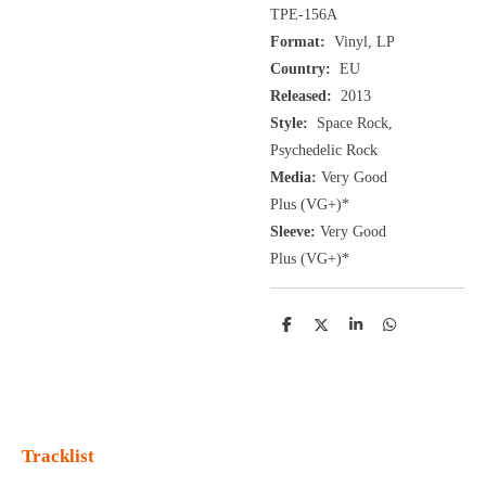
TPE-156A
Format:
Vinyl, LP
Country:
EU
Released:
2013
Style:
Space Rock,
Psychedelic Rock
Media:
Very Good
Plus
(VG+
)
*
Sleeve:
Very Good
Plus
(VG+)
*
D
D
S
D
e
e
h
e
l
e
a
l
e
l
r
e
n
e
n
Tracklist