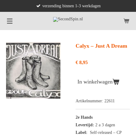
verzending binnen 1-3 werkdagen
Ga
direct
naar
de
hoofdinhoud
Calyx ‎– Just A Dream
€ 8,95
In winkelwagen
Artikelnummer:
22611
2e Hands
Levertijd:
2 a 3 dagen
Label:
Self-released ‎– CP