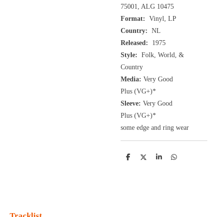
75001, ALG 10475
Format:
Vinyl, LP
Country:
NL
Released:
1975
Style:
Folk, World, &
Country
Media:
Very Good
Plus
(VG+
)
*
Sleeve:
Very Good
Plus
(VG+)
*
some edge and ring wear
D
D
S
D
e
e
h
e
l
e
a
l
e
l
r
e
n
e
n
Tracklist