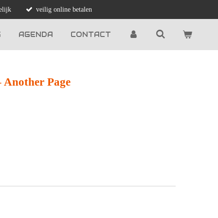
lijk
veilig online betalen
G
AGENDA
CONTACT
– Another Page