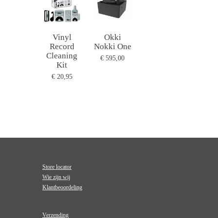
Vinyl
Okki
Record
Nokki One
Cleaning
€ 595,00
Kit
€ 20,95
Store locator
Wie zijn wij
Klantbeoordeling
Verzending