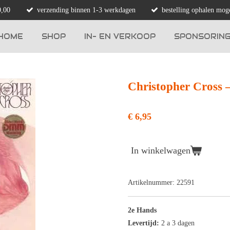
0,00
verzending binnen 1-3 werkdagen
bestelling ophalen moge
HOME
SHOP
IN- EN VERKOOP
SPONSORIN
Christopher Cross ‎
€ 6,95
In winkelwagen
Artikelnummer:
22591
2e Hands
Levertijd:
2 a 3 dagen