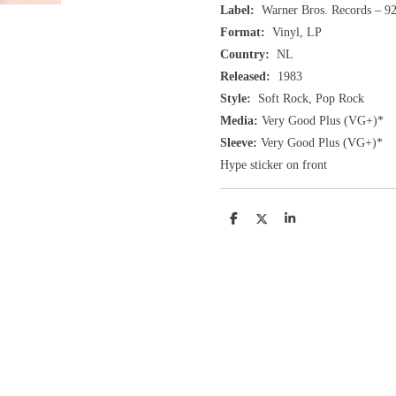
Label:
Warner Bros. Records ‎– 9
Format:
Vinyl, LP
Country:
NL
Released:
1983
Style:
Soft Rock, Pop Rock
Media:
Very Good Plus
(VG+
)
*
Sleeve:
Very Good Plus
(VG+)
*
Hype sticker on front
D
D
S
e
e
h
l
e
a
e
l
r
n
e