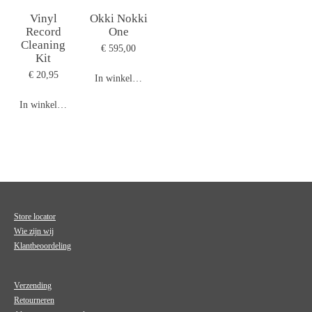
Vinyl
Okki Nokki
Record
One
Cleaning
€ 595,00
Kit
€ 20,95
In winkelwagen
In winkelwagen
Store locator
Wie zijn wij
Klantbeoordeling
Verzending
Retourneren