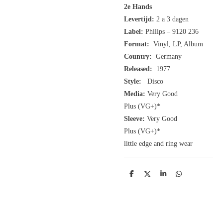
2e Hands
Levertijd:
2 a 3 dagen
Label:
Philips ‎– 9120 236
Format:
Vinyl, LP, Album
Country:
Germany
Released:
1977
Style:
Disco
Media:
Very Good
Plus
(VG+
)
*
Sleeve:
Very Good
Plus
(VG+)
*
little edge and ring wear
D
D
S
D
e
e
h
e
l
e
a
l
e
l
r
e
n
e
n