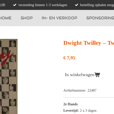
0,00
verzending binnen 1-3 werkdagen
bestelling ophalen moge
HOME
SHOP
IN- EN VERKOOP
SPONSORIN
Dwight Twilley ‎– Tw
€ 7,95
In winkelwagen
Artikelnummer:
22487
2e Hands
Levertijd:
2 a 3 dagen