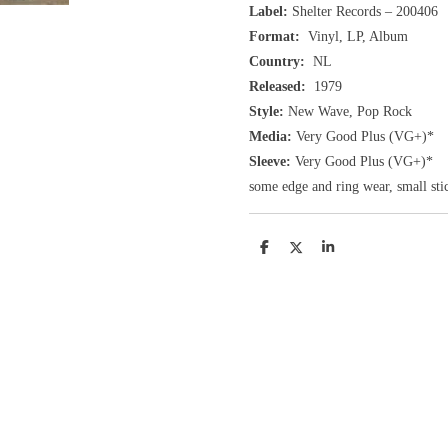
Label:
Shelter Records ‎– 200406
Format:
Vinyl, LP, Album
Country:
NL
Released:
1979
Style:
New Wave, Pop Rock
Media:
Very Good Plus
(VG+
)
*
Sleeve:
Very Good Plus
(VG+)
*
some edge and ring wear, small sti
D
D
S
e
e
h
l
e
a
e
l
r
n
e