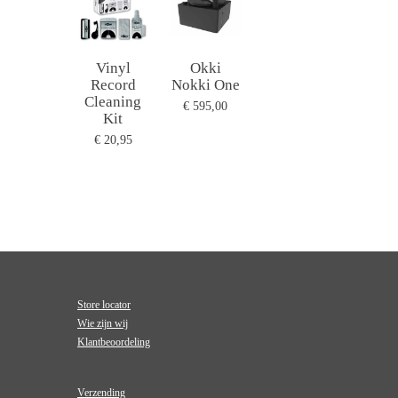
Vinyl
Okki
Record
Nokki One
Cleaning
€ 595,00
Kit
€ 20,95
Store locator
Wie zijn wij
Klantbeoordeling
Verzending