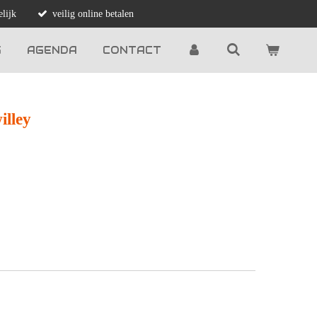
lijk
veilig online betalen
G
AGENDA
CONTACT
illey