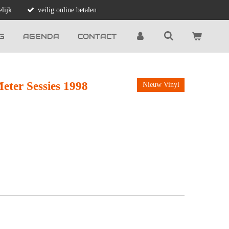
lijk
veilig online betalen
G
AGENDA
CONTACT
Meter Sessies 1998
Nieuw Vinyl