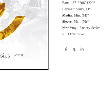
Ean:
8713606912296
Format:
Vinyl,
LP
Media:
Mint (M)*
Sleeve:
Mint (M)*
New Vinyl, Factory Sealed
RSD Exclusive
D
D
S
e
e
h
l
e
a
e
l
r
n
e