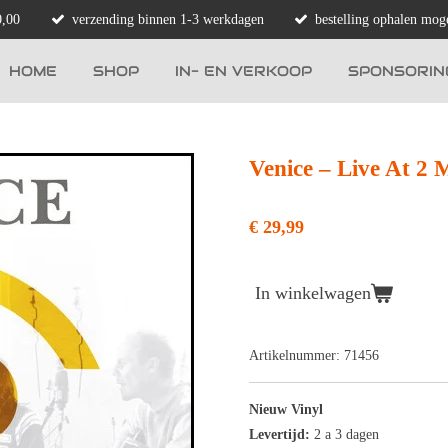
0,00
verzending binnen 1-3 werkdagen
bestelling ophalen moge
HOME
SHOP
IN- EN VERKOOP
SPONSORIN
Venice – Live At 2 
€ 29,99
In winkelwagen
Artikelnummer:
71456
Nieuw Vinyl
Levertijd:
2 a 3 dagen