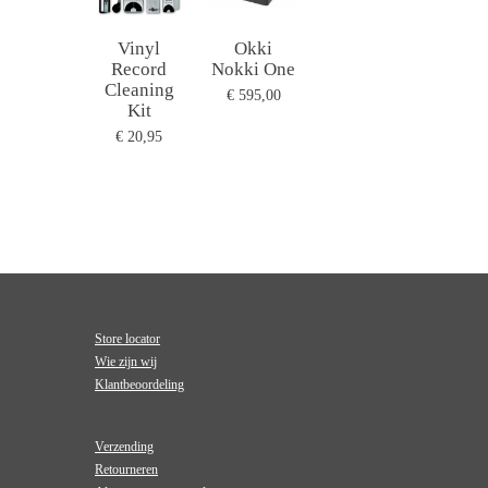
Vinyl
Okki
Record
Nokki One
Cleaning
€ 595,00
Kit
€ 20,95
Store locator
Wie zijn wij
Klantbeoordeling
Verzending
Retourneren