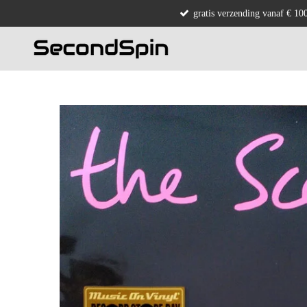
gratis verzending vanaf € 10
Ga
direct
naar
de
hoofdinhoud