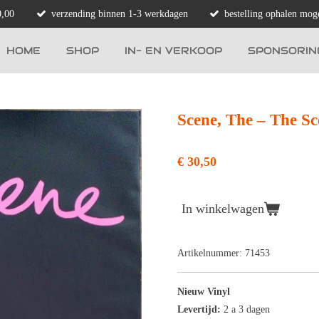
0,00
verzending binnen 1-3 werkdagen
bestelling ophalen moge
HOME
SHOP
IN- EN VERKOOP
SPONSORIN
Scene, The – The Sc
€ 30,50
In winkelwagen
Artikelnummer:
71453
Nieuw Vinyl
Levertijd:
2 a 3 dagen