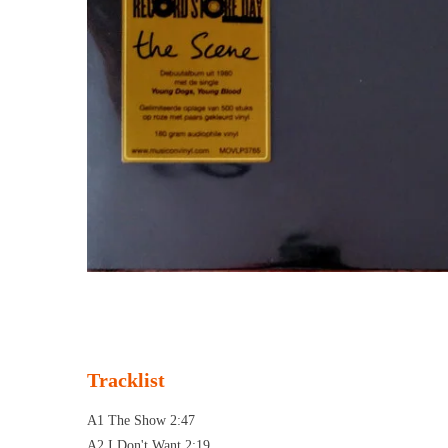
Tracklist
A1 The Show 2:47
A2 I Don't Want 2:19