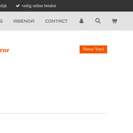
lijk
veilig online betalen
G
AGENDA
CONTACT
ene
Nieuw Vinyl