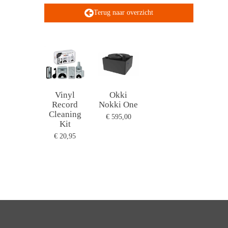
Terug naar overzicht
Vinyl
Okki
Record
Nokki One
Cleaning
€ 595,00
Kit
€ 20,95