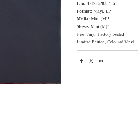
Ean:
8719262035416
Format:
Vinyl,
LP
Media:
Mint (M)*
Sleeve:
Mint (M)*
New Vinyl, Factory Sealed
Limited Edition, Coloured Vinyl
D
D
S
e
e
h
l
e
a
e
l
r
n
e