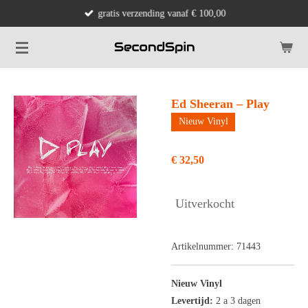
gratis verzending vanaf € 100,00
Ga
direct
naar
de
hoofdinhoud
Ed Sheeran – Play
Nieuw Vinyl
€ 32,50
Uitverkocht
Artikelnummer:
71443
Nieuw Vinyl
Levertijd:
2 a 3 dagen