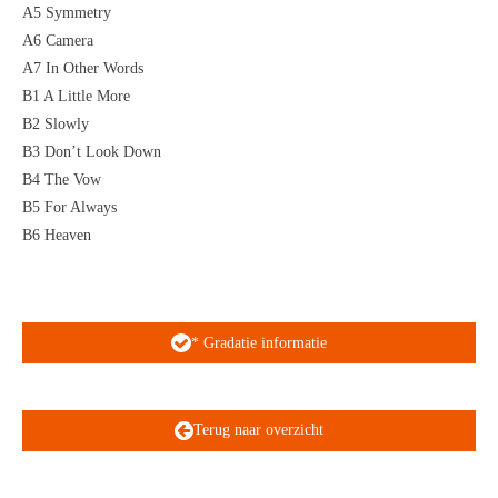
A5 Symmetry
A6 Camera
A7 In Other Words
B1 A Little More
B2 Slowly
B3 Don’t Look Down
B4 The Vow
B5 For Always
B6 Heaven
* Gradatie informatie
Terug naar overzicht