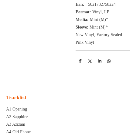
Ean:
5021732758224
Format:
Vinyl,
LP
Media:
Mint (M)*
Sleeve:
Mint (M)*
New Vinyl, Factory Sealed
Pink Vinyl
D
D
S
D
e
e
h
e
l
e
a
l
e
l
r
e
n
e
n
Tracklist
A1 Opening
A2 Sapphire
A3 Azizam
A4 Old Phone