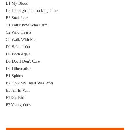
B1 My Blood
B2 Through The Looking Glass
B3 Snakebite
C1 You Know Who I Am
C2 Wild Hearts
C3 Walk With Me
D1 Soldier On
D2 Born Again
D3 Devil Don't Care
D4 Hibernation
E1 Sphinx
E2 How My Heart Was Won
E3 All In Vain
F1 90s Kid
F2 Young Ones