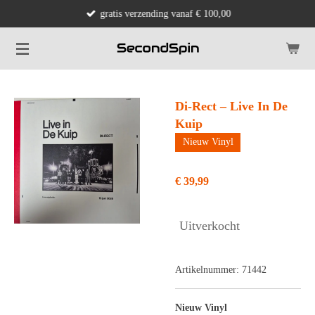
gratis verzending vanaf € 100,00
Ga
direct
naar
de
hoofdinhoud
Di-Rect – Live In De
Kuip
Nieuw Vinyl
€ 39,99
Uitverkocht
Artikelnummer:
71442
Nieuw Vinyl