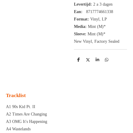
Levertijd:
2 a 3 dagen
Ean:
8717774661338
Format:
Vinyl,
LP
Media:
Mint (M)*
Sleeve:
Mint (M)*
New Vinyl, Factory Sealed
D
D
S
D
e
e
h
e
l
e
a
l
e
l
r
e
n
e
n
Tracklist
A1 90s Kid Pt. II
A2 Times Are Changing
A3 OMG It's Happening
A4 Wastelands