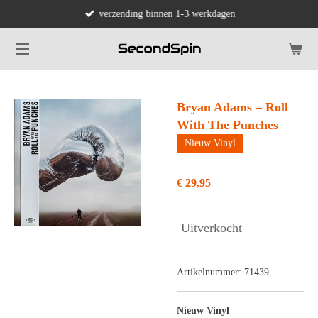
verzending binnen 1-3 werkdagen
Ga
direct
naar
de
hoofdinhoud
Bryan Adams – Roll
With The Punches
Nieuw Vinyl
€ 29,95
Uitverkocht
Artikelnummer:
71439
Nieuw Vinyl