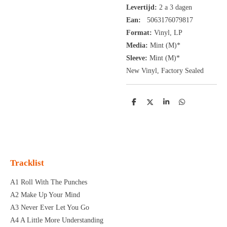
Levertijd:
2 a 3 dagen
Ean:
5063176079817
Format:
Vinyl,
LP
Media:
Mint (M)*
Sleeve:
Mint (M)*
New Vinyl, Factory Sealed
D
D
S
D
e
e
h
e
l
e
a
l
e
l
r
e
n
e
n
Tracklist
A1 Roll With The Punches
A2 Make Up Your Mind
A3 Never Ever Let You Go
A4 A Little More Understanding