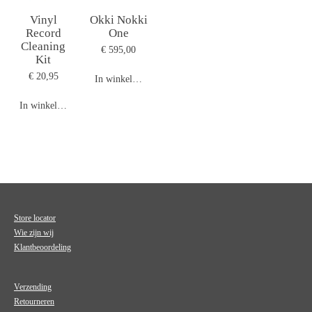
Vinyl
Okki Nokki
Record
One
Cleaning
€ 595,00
Kit
€ 20,95
In winkelwagen
In winkelwagen
Store locator
Wie zijn wij
Klantbeoordeling
Verzending
Retourneren