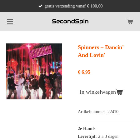
gratis verzending vanaf € 100,00
Ga
direct
naar
de
hoofdinhoud
Spinners ‎– Dancin'
And Lovin'
€ 6,95
In winkelwagen
Artikelnummer:
22410
2e Hands
Levertijd:
2 a 3 dagen