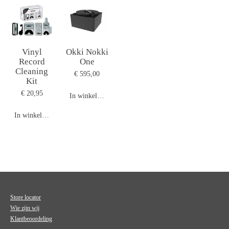
Vinyl
Okki Nokki
Record
One
Cleaning
€ 595,00
Kit
€ 20,95
In winkelwagen
In winkelwagen
Store locator
Wie zijn wij
Klantbeoordeling