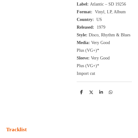
Label:
Atlantic ‎– SD 19256
Format:
Vinyl, LP, Album
Country:
US
Released:
1979
Style:
Disco, Rhythm & Blues
Media:
Very Good
Plus
(VG+
)
*
Sleeve:
Very Good
Plus
(VG+)
*
Import cut
D
D
S
D
e
e
h
e
l
e
a
l
e
l
r
e
n
e
n
Tracklist