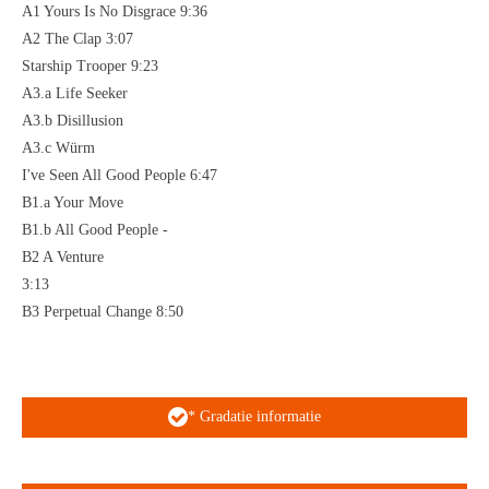
A1 Yours Is No Disgrace 9:36
A2 The Clap 3:07
Starship Trooper 9:23
A3.a Life Seeker
A3.b Disillusion
A3.c Würm
I've Seen All Good People 6:47
B1.a Your Move
B1.b All Good People -
B2 A Venture
3:13
B3 Perpetual Change 8:50
* Gradatie informatie