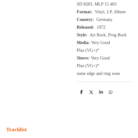
SD 8283, MLP 15 403
Format:
Vinyl, LP, Album
Country:
Germany
Released:
1972
Style:
Art Rock, Prog Rock
Media:
Very Good
Plus
(VG+
)
*
Sleeve:
Very Good
Plus
(VG+)
*
some edge and ring wear
D
D
S
D
e
e
h
e
l
e
a
l
e
l
r
e
n
e
n
Tracklist