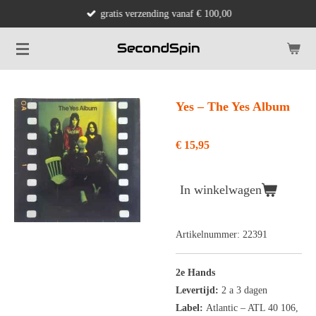
gratis verzending vanaf € 100,00
Ga
direct
naar
de
hoofdinhoud
Yes ‎– The Yes Album
€ 15,95
In winkelwagen
Artikelnummer:
22391
2e Hands
Levertijd:
2 a 3 dagen
Label:
Atlantic ‎– ATL 40 106,