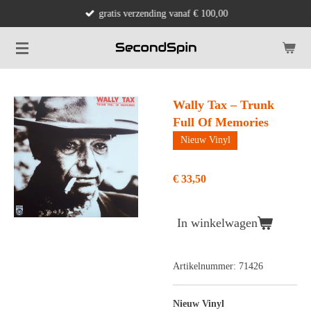
gratis verzending vanaf € 100,00
Ga
direct
naar
de
hoofdinhoud
Wally Tax – Trunk
Full Of Memories
Nieuw Vinyl
€ 33,50
In winkelwagen
Artikelnummer:
71426
Nieuw Vinyl