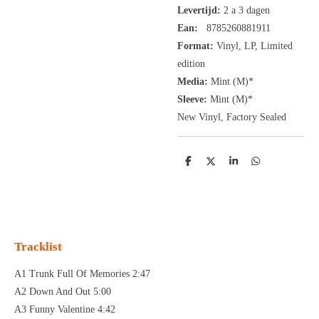
Levertijd:
2 a 3 dagen
Ean:
8785260881911
Format:
Vinyl,
LP,
Limited
edition
Media:
Mint (M)*
Sleeve:
Mint (M)*
New Vinyl, Factory Sealed
D
D
S
D
e
e
h
e
l
e
a
l
e
l
r
e
n
e
n
Tracklist
A1 Trunk Full Of Memories 2:47
A2 Down And Out 5:00
A3 Funny Valentine 4:42