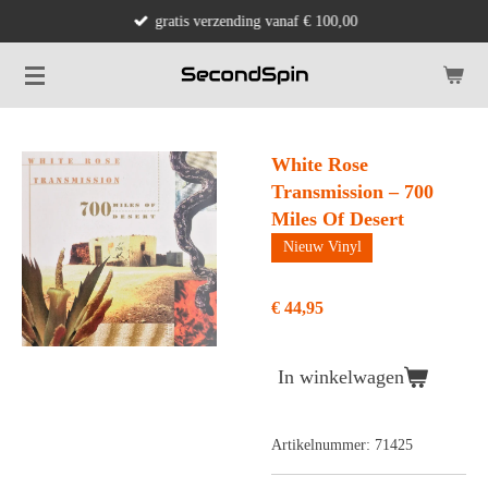
gratis verzending vanaf € 100,00
Ga
direct
naar
de
hoofdinhoud
White Rose
Transmission – 700
Miles Of Desert
Nieuw Vinyl
€ 44,95
In winkelwagen
Artikelnummer:
71425