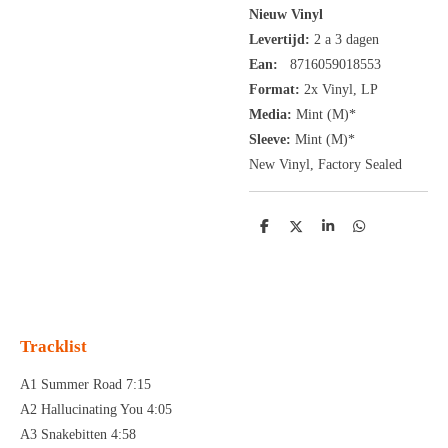
Nieuw Vinyl
Levertijd:
2 a 3 dagen
Ean:
8716059018553
Format:
2x
Vinyl,
LP
Media:
Mint (M)*
Sleeve:
Mint (M)*
New Vinyl, Factory Sealed
D
D
S
D
e
e
h
e
l
e
a
l
e
l
r
e
n
e
n
Tracklist
A1 Summer Road 7:15
A2 Hallucinating You 4:05
A3 Snakebitten 4:58