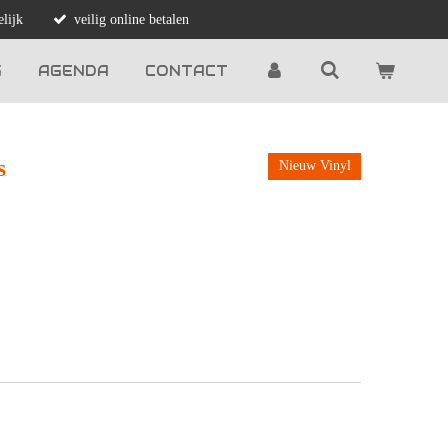
lijk
veilig online betalen
G
AGENDA
CONTACT
s
Nieuw Vinyl