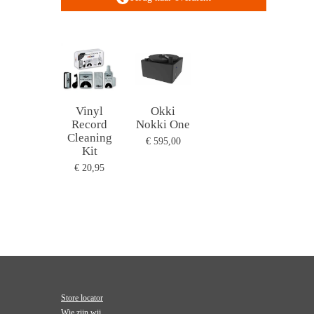
Vinyl
Okki
Record
Nokki One
Cleaning
€ 595,00
Kit
€ 20,95
Store locator
Wie zijn wij