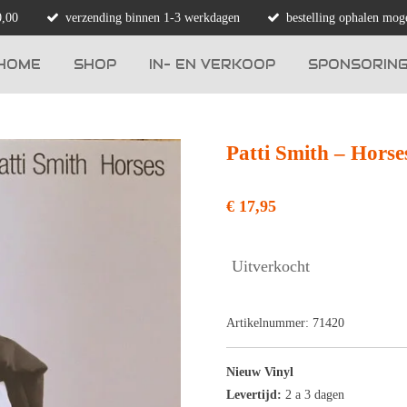
0,00
verzending binnen 1-3 werkdagen
bestelling ophalen moge
HOME
SHOP
IN- EN VERKOOP
SPONSORIN
Patti Smith – Horse
€ 17,95
Uitverkocht
Artikelnummer:
71420
Nieuw Vinyl
Levertijd:
2 a 3 dagen