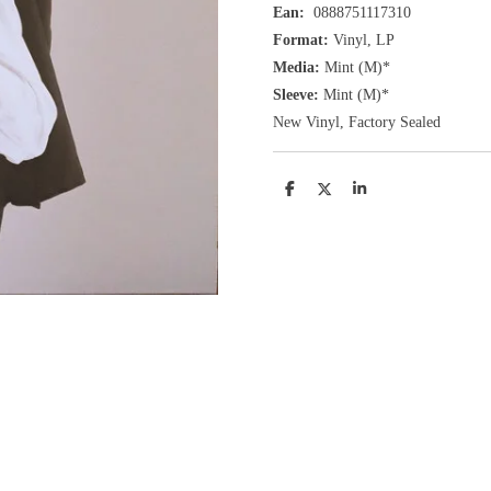
Ean:
0888751117310
Format:
Vinyl,
LP
Media:
Mint (M)*
Sleeve:
Mint (M)*
New Vinyl, Factory Sealed
D
D
S
e
e
h
l
e
a
e
l
r
n
e