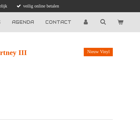
lijk
veilig online betalen
G
AGENDA
CONTACT
tney III
Nieuw Vinyl