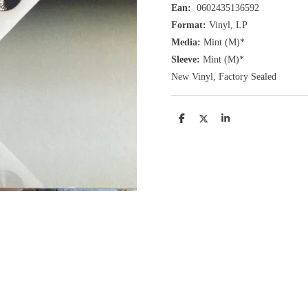
Ean:
0602435136592
Format:
Vinyl,
LP
Media:
Mint (M)*
Sleeve:
Mint (M)*
New Vinyl, Factory Sealed
D
D
S
e
e
h
l
e
a
e
l
r
n
e