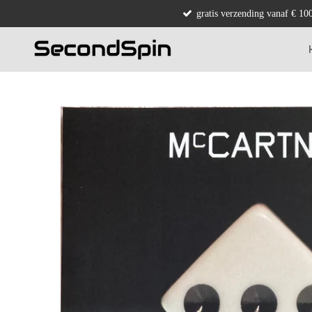
gratis verzending vanaf € 10
Ga
direct
naar
de
hoofdinhoud