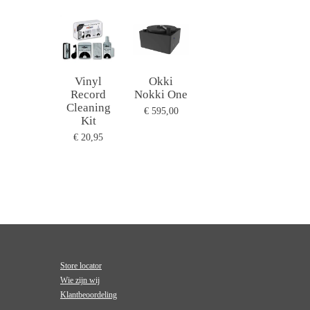
Vinyl
Okki
Record
Nokki One
Cleaning
€ 595,00
Kit
€ 20,95
Store locator
Wie zijn wij
Klantbeoordeling