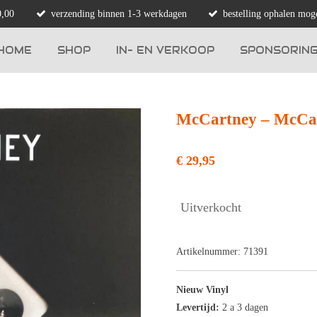
0,00
verzending binnen 1-3 werkdagen
bestelling ophalen moge
HOME
SHOP
IN- EN VERKOOP
SPONSORIN
McCartney – McCar
€ 29,95
Uitverkocht
Artikelnummer:
71391
Nieuw Vinyl
Levertijd:
2 a 3 dagen