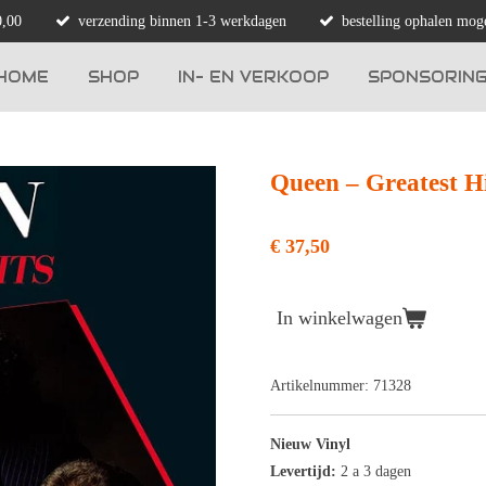
0,00
verzending binnen 1-3 werkdagen
bestelling ophalen moge
HOME
SHOP
IN- EN VERKOOP
SPONSORIN
Queen – Greatest H
€ 37,50
In winkelwagen
Artikelnummer:
71328
Nieuw Vinyl
Levertijd:
2 a 3 dagen