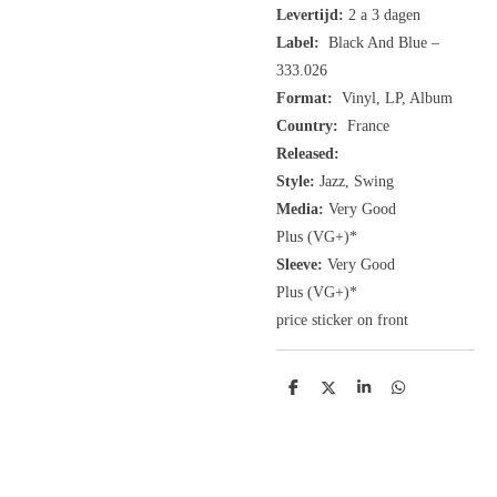
Levertijd:
2 a 3 dagen
Label:
Black And Blue ‎–
333.026
Format:
Vinyl, LP, Album
Country:
France
Released:
Style:
Jazz, Swing
Media:
Very Good
Plus
(VG+
)
*
Sleeve:
Very Good
Plus
(VG+)
*
price sticker on front
D
D
S
D
e
e
h
e
l
e
a
l
e
l
r
e
n
e
n