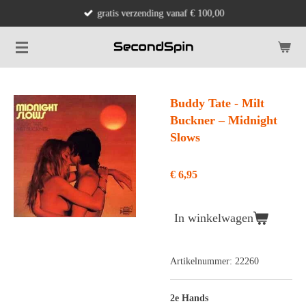
gratis verzending vanaf € 100,00
Ga
direct
naar
de
hoofdinhoud
Buddy Tate - Milt
Buckner ‎– Midnight
Slows
€ 6,95
In winkelwagen
Artikelnummer:
22260
2e Hands