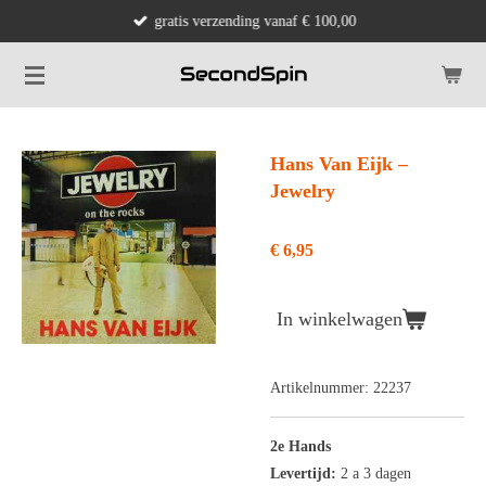
gratis verzending vanaf € 100,00
Ga
direct
naar
de
hoofdinhoud
Hans Van Eijk ‎–
Jewelry
€ 6,95
In winkelwagen
Artikelnummer:
22237
2e Hands
Levertijd:
2 a 3 dagen