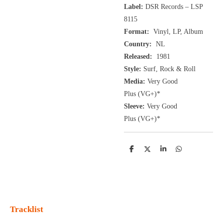
Label:
DSR Records – LSP
8115
Format:
Vinyl, LP, Album
Country:
NL
Released:
1981
Style:
Surf, Rock & Roll
Media:
Very Good
Plus
(VG+
)
*
Sleeve:
Very Good
Plus
(VG+)
*
D
D
S
D
e
e
h
e
l
e
a
l
e
l
r
e
n
e
n
Tracklist