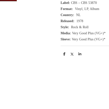
Label:
CBS ‎– CBS 53870
Format:
Vinyl, LP, Album
Country:
NL
Released:
1978
Style:
Rock & Roll
Media:
Very Good Plus
(VG+
)
*
Sleeve:
Very Good Plus
(VG+)
*
D
D
S
e
e
h
l
e
a
e
l
r
n
e