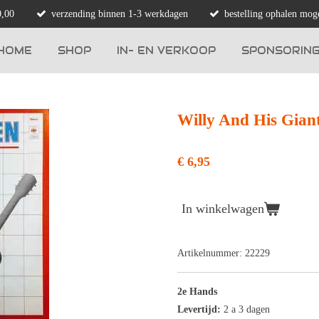
0,00
verzending binnen 1-3 werkdagen
bestelling ophalen moge
HOME
SHOP
IN- EN VERKOOP
SPONSORIN
Willy And His Giant
€ 6,95
In winkelwagen
Artikelnummer:
22229
2e Hands
Levertijd:
2 a 3 dagen