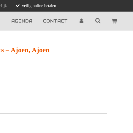
lijk
veilig online betalen
G
AGENDA
CONTACT
s ‎– Ajoen, Ajoen