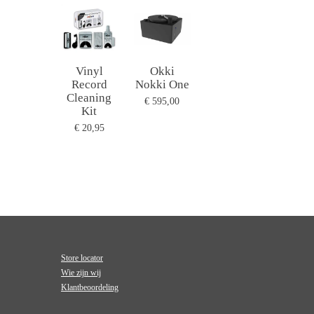
Vinyl
Okki
Record
Nokki One
Cleaning
€ 595,00
Kit
€ 20,95
Store locator
Wie zijn wij
Klantbeoordeling