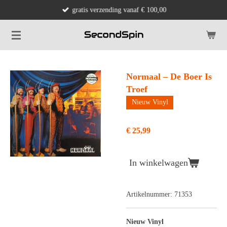
gratis verzending vanaf € 100,00
Ga
direct
naar
de
hoofdinhoud
Normaal – De Boer Is
Troef
Nieuw Vinyl
€ 25,99
In winkelwagen
Artikelnummer:
71353
Nieuw Vinyl