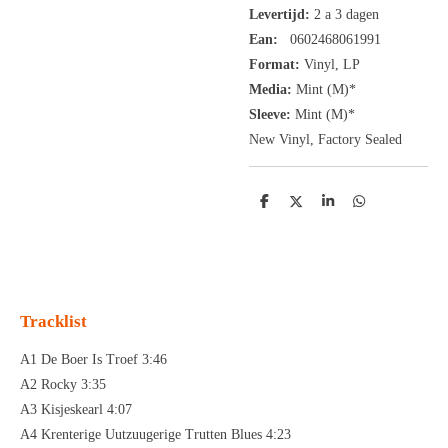
Levertijd:
2 a 3 dagen
Ean:
0602468061991
Format:
Vinyl,
LP
Media:
Mint (M)*
Sleeve:
Mint (M)*
New Vinyl, Factory Sealed
D
D
S
D
e
e
h
e
l
e
a
l
e
l
r
e
n
e
n
Tracklist
A1 De Boer Is Troef 3:46
A2 Rocky 3:35
A3 Kisjeskearl 4:07
A4 Krenterige Uutzuugerige Trutten Blues 4:23