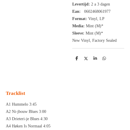
Levertijd:
2 a 3 dagen
Ean:
0602468061977
Format:
Vinyl,
LP
Media:
Mint (M)*
Sleeve:
Mint (M)*
New Vinyl, Factory Sealed
D
D
S
D
e
e
h
e
l
e
a
l
e
l
r
e
n
e
n
Tracklist
A1 Hummelo 3:45
A2 Ni-jbouw Blues 3:00
A3 Drieteri-je Blues 4:30
A4 Høken Is Normaal 4:05