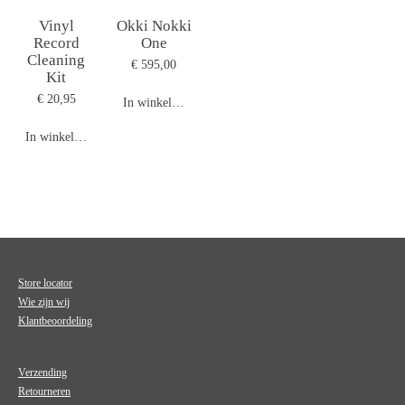
Vinyl
Okki Nokki
Record
One
Cleaning
€ 595,00
Kit
€ 20,95
In winkelwagen
In winkelwagen
Store locator
Wie zijn wij
Klantbeoordeling
Verzending
Retourneren