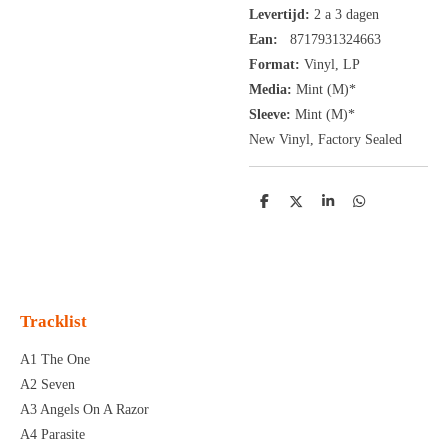
Levertijd:
2 a 3 dagen
Ean:
8717931324663
Format:
Vinyl,
LP
Media:
Mint (M)*
Sleeve:
Mint (M)*
New Vinyl, Factory Sealed
D
D
S
D
e
e
h
e
l
e
a
l
e
l
r
e
n
e
n
Tracklist
A1 The One
A2 Seven
A3 Angels On A Razor
A4 Parasite