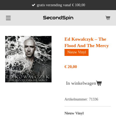
gratis verzending vanaf € 100,00
Ga
direct
naar
de
hoofdinhoud
Ed Kowalczyk – The
Flood And The Mercy
Nieuw Vinyl
€ 20,00
In winkelwagen
Artikelnummer:
71336
Nieuw Vinyl