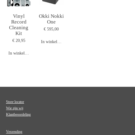
Vinyl
Okki Nokki
Record
One
Cleaning
€ 595,00
Kit
€ 20,95
In winkelwagen
In winkelwagen
Store locator
Wie zijn wij
Klantbeoordeling
Verzending